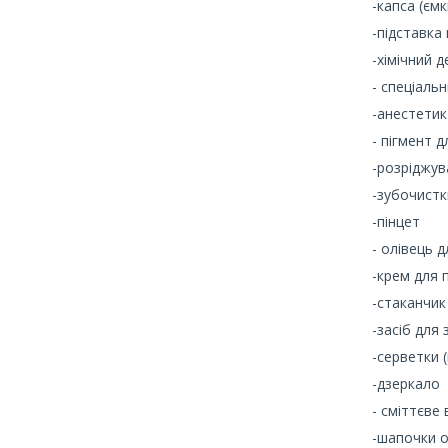
-капса (ємк
-підставка 
-хімічний 
- спеціаль
-анестетик
- пігмент 
-розріджув
-зубочистк
-пінцет
- олівець 
-крем для 
-стаканчик
-засіб для
-серветки (в
-дзеркало
- сміттєве 
-шапочки о