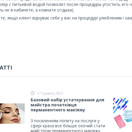
кулер с питьевой водой позволит после процедуры угостить его
ь не в кабинете, а комнате отдыха).
те, якщо клієнт відчуває себе у вас на процедурі улюбленим і за
АТТІ
17 травня 2021
Базовий набір устаткування для
майстра початківця
перманентного макіяжу
З посиленням попиту на послуги у
сфері краси все більше охочий стати
майстром перманентного макіяжу.