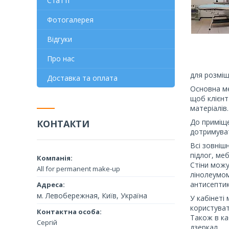
Статті
Фотогалерея
Відгуки
Про нас
для розміщ
Доставка та оплата
Основна ме
щоб клієнт
матеріалів.
До приміще
КОНТАКТИ
дотримуват
Всі зовніш
підлог, ме
Стіни можу
All for permanent make-up
лінолеумом
антисептик
м. Левобережная, Київ, Україна
У кабінеті
користуват
Також в ка
Сергій
дзеркал.