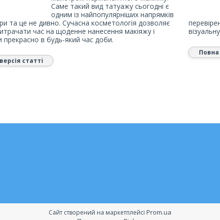
Саме такий вид татуажу сьогодні є
одним із найпопулярніших напрямків
ри та це не дивно. Сучасна косметологія дозволяє
перевіре
витрачати час на щоденне нанесення макіяжу і
візуальну
 прекрасно в будь-який час доби.
Повна 
версія статті
Prom.ua
Сайт створений на маркетплейсі