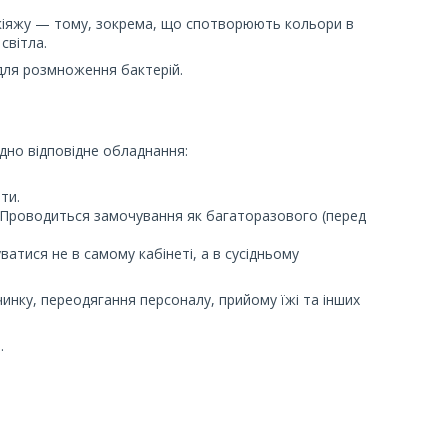
кіяжу — тому, зокрема, що спотворюють кольори в
світла.
для розмноження бактерій.
дно відповідне обладнання:
ти.
. Проводиться замочування як багаторазового (перед
тися не в самому кабінеті, а в сусідньому
нку, переодягання персоналу, прийому їжі та інших
.