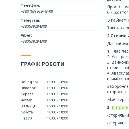
Прості ла
+380 (63) 929-43-09
бік жовтог
В кабінеті
+380639294309
Також необ
2.Стериль
+380639294309
Для забезп
1. Глас-пе
2. Ультраф
3. Ванночк
ГРАФІК РОБОТИ
стерилізац
4. Автокла
приміщенні
Понеділок
09:00
18:00
Забороняєт
Вівторок
09:00
18:00
сторонніх ц
Середа
09:00
18:00
Майстер зо
Четвер
09:00
18:00
Пʼятниця
09:00
18:00
3.
Витратні
Субота
10:00
18:00
-стерильни
Неділя
10:00
18:00
-стерильні