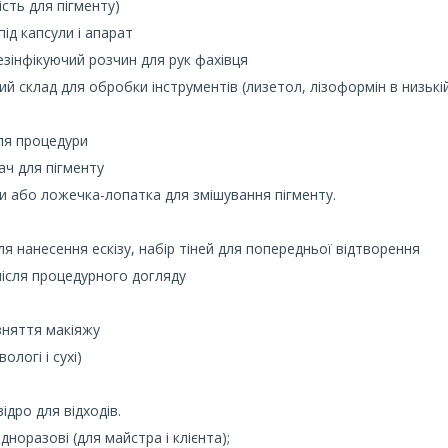
ість для пігменту)
під капсули і апарат
дезінфікуючий розчин для рук фахівця
ний склад для обробки інструментів (лизетол, лізоформін в низькій
для процедури
ач для пігменту
и або ложечка-лопатка для змішування пігменту.
для нанесення ескізу, набір тіней для попередньої відтворення
після процедурного догляду
 зняття макіяжу
ологі і сухі)
відро для відходів.
дноразові (для майстра і клієнта);