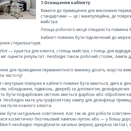
1.Оснащення кабінету
Вимоги до приміщення для виконання перма
стандартами — це і маніпуляційна, де повреж
майстра.
Площа робочого місця спеціаліста повинна бу
Кабінет повинен бути підключений до мереж 
ення стерилізаторів.
блі — кушетка для клієнта, стілець майстра, стілець для відвіду
 міг оцінити результат. Необхідні також робочий столик, лампа 
ння для проведення перманентного макіяжу досить жорсткі вимог
и чистоту!
ні і внутрішні поверхні в кабінеті повинні бути миються, двічі в
блів, обладнання, підвіконь, дверей) за допомогою дезінфікуючих
ть бути пофарбовані світлою миється фарбою або оброблені ка
. Необхідно мати ультрафіолетову лампу для дезінфекції примі
ом після кожного клієнта.
 має бути натуральне освітлення. Але так як для роботи освітле
ися косметичної безтіньовий лампою-лупою або — у більш дорог
бінеті необхідно передбачити загальні (верхні) джерела світла і,