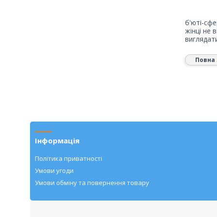
б'юті-сфе
жінці не 
виглядати
Повна 
Інформація
Політика приватності
Умови угоди
Умови обміну та повернення товару