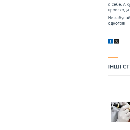
о себе. А 
происходит
Не забувай
одного!!!
ІНШІ СТ