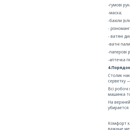
-гумові рук
-маска;
-бахіли (кл
- різноман
- ватяні ди
-ватні пал
-паперові 
-аптечка 
4.Порядок
Столик нак
серветку —
Всі робочі
машинка то
На верхне
убирается
Комфорт к
важные ме