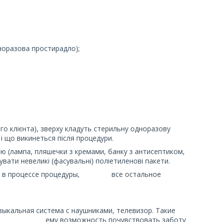
дноразова простирадло);
о клієнта), зверху кладуть стерильну одноразову
і що викинеться після процедури.
в'ю (лампа, пляшечки з кремами, банку з антисептиком,
ати невеликі (фасувальні) поліетиленові пакети.
уется в процессе процедуры, все остальное
ыкальная система с наушниками, телевизор. Такие
же дадут ему возможность почувствовать заботу