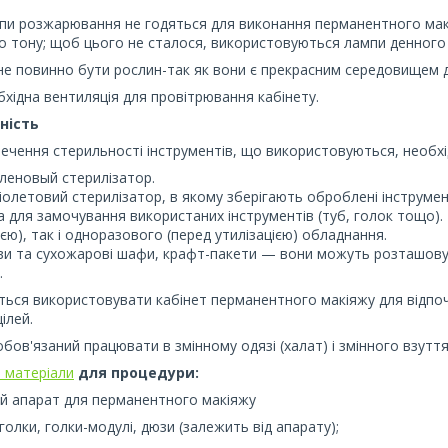
мпи розжарювання не годяться для виконання перманентного ма
о тону; щоб цього не сталося, використовуються лампи денного 
 не повинно бути рослин-так як вони є прекрасним середовищем 
хідна вентиляція для провітрювання кабінету.
ність
ечення стерильності інструментів, що використовуються, необхі
рленовый стерилізатор.
іолетовий стерилізатор, в якому зберігають оброблені інструмен
а для замочування використаних інструментів (туб, голок тощо)
ією), так і одноразового (перед утилізацією) обладнання.
ви та сухожарові шафи, крафт-пакети — вони можуть розташовува
.
ься використовувати кабінет перманентного макіяжу для відпочи
ілей.
бов'язаний працювати в змінному одязі (халат) і змінного взуття
 матеріали
для процедури:
й апарат для перманентного макіяжу
 голки, голки-модулі, дюзи (залежить від апарату);