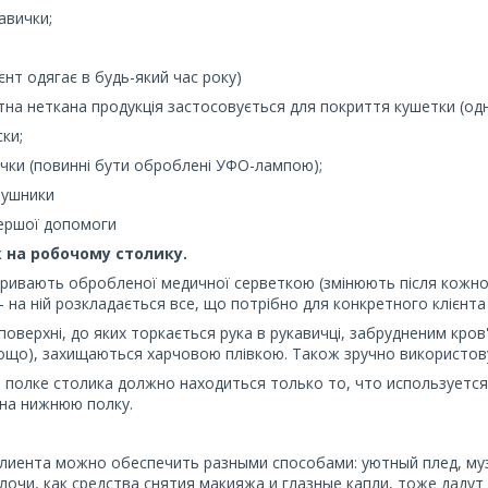
авички;
ієнт одягає в будь-який час року)
ітна неткана продукція застосовується для покриття кушетки (о
ски;
ички (повинні бути оброблені УФО-лампою);
рушники
першої допомоги
 на робочому столику.
ривають обробленої медичної серветкою (змінюють після кожног
 на ній розкладається все, що потрібно для конкретного клієнта 
 поверхні, до яких торкається рука в рукавичці, забрудненим кро
що), захищаються харчовою плівкою. Також зручно використовув
й полке столика должно находиться только то, что использ
 на нижнюю полку.
лиента можно обеспечить разными способами: уютный плед, муз
лочи, как средства снятия макияжа и глазные капли, то