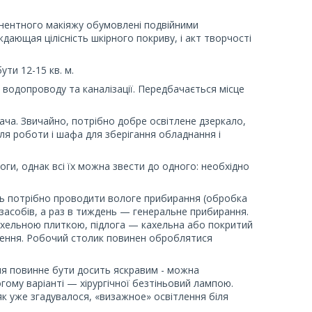
нентного макіяжу обумовлені подвійними
дающая цілісність шкірного покриву, і акт творчості
ти 12-15 кв. м.
водопроводу та каналізації. Передбачається місце
вача. Звичайно, потрібно добре освітлене дзеркало,
для роботи і шафа для зберігання обладнання і
и, однак всі їх можна звести до одного: необхідно
 день потрібно проводити вологе прибирання (обробка
 засобів, а раз в тиждень — генеральне прибирання.
хельною плиткою, підлога — кахельна або покритий
щення. Робочий столик повинен оброблятися
ння повинне бути досить яскравим - можна
ому варіанті — хірургічної безтіньовий лампою.
 як уже згадувалося, «визажное» освітлення біля