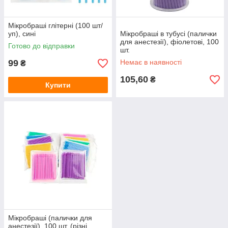
Мікробраші глітерні (100 шт/
уп), сині
Мікробраші в тубусі (палички
для анестезії), фіолетові, 100
Готово до відправки
шт.
99
Немає в наявності
₴
105,60
₴
Купити
Мікробраші (палички для
анестезії), 100 шт. (різні