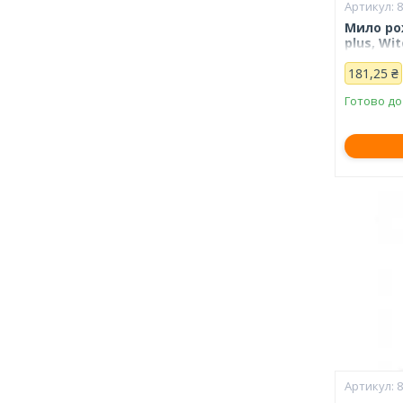
Мило ро
plus, Wi
181,25 ₴
Готово до