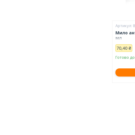
Мило ан
мл
70,40 ₴
Готово до