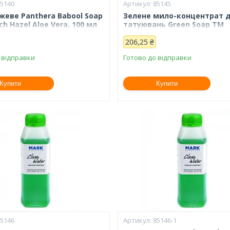
85140
85145
жеве Panthera Babool Soap
Зелене мило-концентрат 
tch Hazel Aloe Vera, 100 мл
татуювань Green Soap ТМ
bioTaTum Professional, 250
206,25 ₴
 відправки
Готово до відправки
Купити
Купити
85146
85146-1