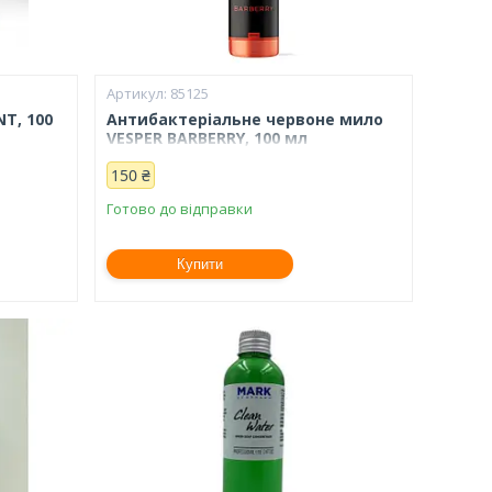
85125
T, 100
Антибактеріальне червоне мило
VESPER BARBERRY, 100 мл
150 ₴
Готово до відправки
Купити