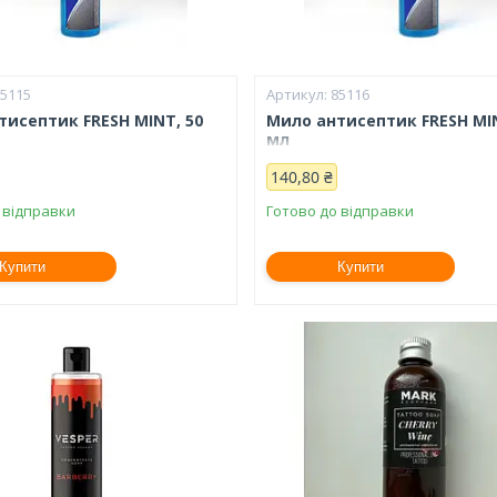
85115
85116
тисептик FRESH MINT, 50
Мило антисептик FRESH MIN
мл
140,80 ₴
 відправки
Готово до відправки
Купити
Купити