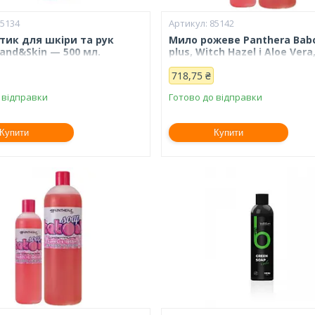
85134
85142
тик для шкіри та рук
Мило рожеве Panthera Babo
and&Skin — 500 мл.
plus, Witch Hazel і Aloe Vera
718,75 ₴
 відправки
Готово до відправки
Купити
Купити