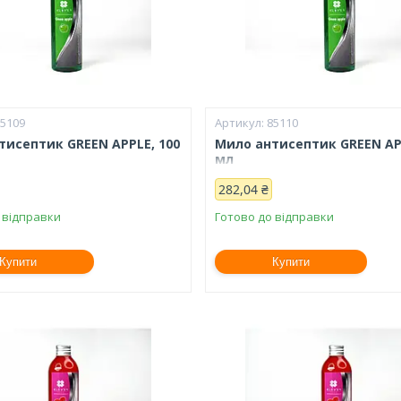
85109
85110
тисептик GREEN APPLE, 100
Мило антисептик GREEN APP
мл
282,04 ₴
 відправки
Готово до відправки
Купити
Купити