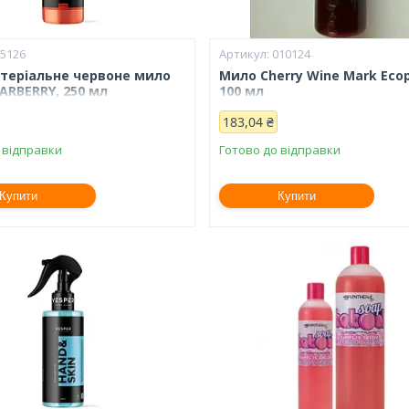
85126
010124
теріальне червоне мило
Мило Cherry Wine Mark Eco
ARBERRY, 250 мл
100 мл
183,04 ₴
 відправки
Готово до відправки
Купити
Купити