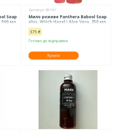
85141
ol Soap
Мило рожеве Panthera Babool Soap
, 500 мл
plus, Witch Hazel і Aloe Vera, 250 мл
375 ₴
Готово до відправки
Купити