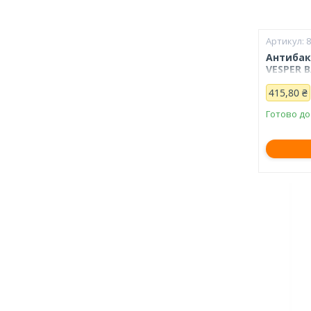
Антибак
VESPER B
415,80 ₴
Готово до