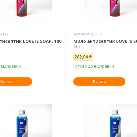
85112
85113
исептик LOVE IS SOAP, 100
Мило антисептик LOVE IS S
мл
282,04 ₴
 відправки
Готово до відправки
Купити
Купити