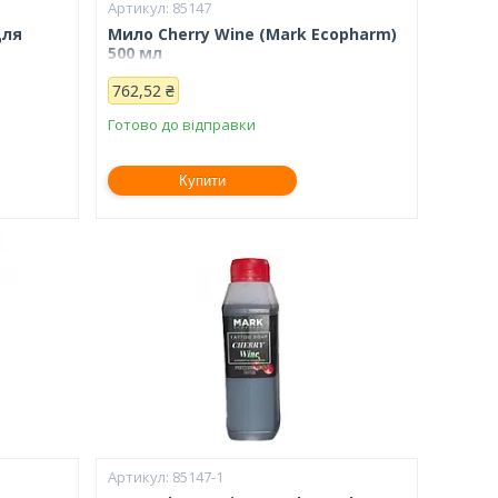
85147
для
Мило Cherry Wine (Mark Ecopharm)
500 мл
 мл
762,52 ₴
Готово до відправки
Купити
85147-1