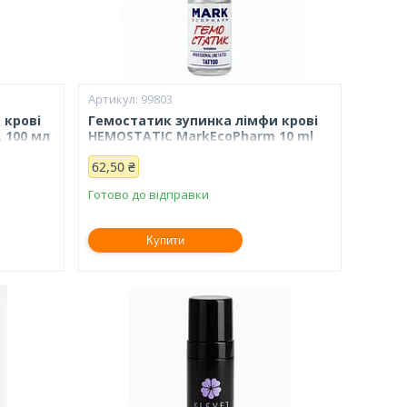
99803
 крові
Гемостатик зупинка лімфи крові
 100 мл
HEMOSTATIC MarkEcoPharm 10 ml
62,50 ₴
Готово до відправки
Купити