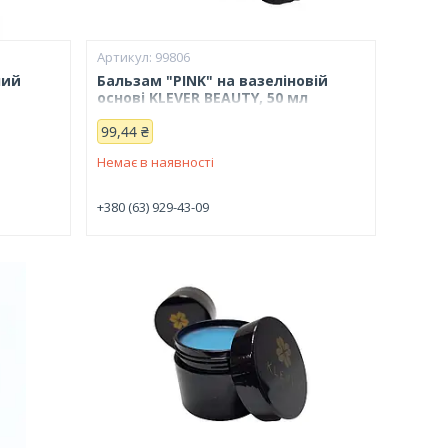
99806
ний
Бальзам "PINK" на вазеліновій
основі KLEVER BEAUTY, 50 мл
99,44 ₴
Немає в наявності
+380 (63) 929-43-09