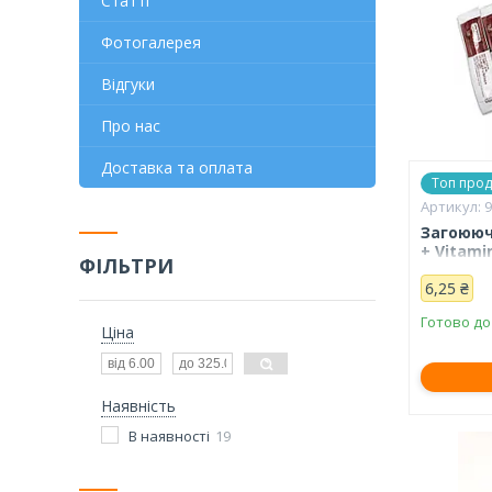
Статті
Фотогалерея
Відгуки
Про нас
Доставка та оплата
Топ про
Загоююч
+ Vitami
ФІЛЬТРИ
6,25 ₴
Готово до
Ціна
Наявність
В наявності
19