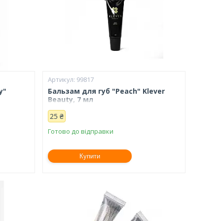
99817
y"
Бальзам для губ "Peach" Klever
Beauty, 7 мл
25 ₴
Готово до відправки
Купити