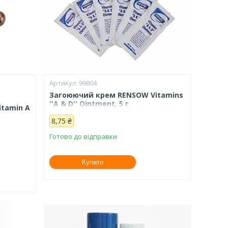
99804
Загоюючий крем RENSOW Vitamins
''A & D'' Ointment, 5 г
itamin A
8,75 ₴
Готово до відправки
Купити