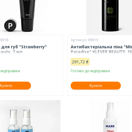
99818
99819
для губ "Strawberry"
Антибактеріальна піна "Mi
eauty, 7 мл
Paradise" KLEVER BEAUTY, 1
291,72 ₴
 відправки
Готово до відправки
Купити
Купити