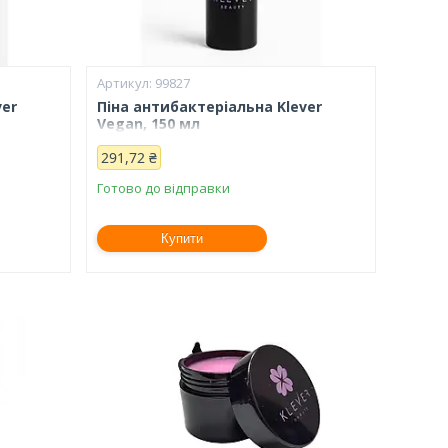
99827
ver
Піна антибактеріальна Klever
Vegan, 150 мл
291,72 ₴
Готово до відправки
Купити