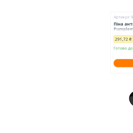
Піна ант
Pumplem
291,72 ₴
Готово до