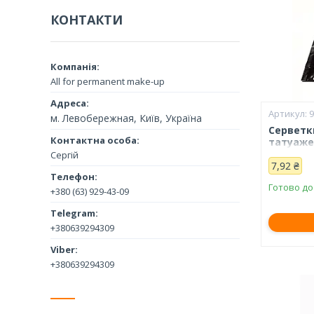
КОНТАКТИ
All for permanent make-up
м. Левобережная, Київ, Україна
Серветк
татуаже
Сергій
7,92 ₴
Готово до
+380 (63) 929-43-09
+380639294309
+380639294309