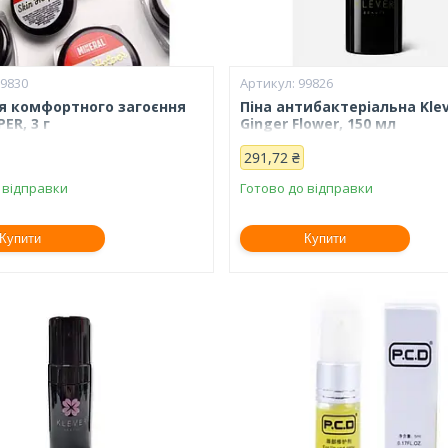
99830
99826
я комфортного загоєння
Піна антибактеріальна Kle
ER, 3 г
Ginger Flower, 150 мл
291,72 ₴
 відправки
Готово до відправки
Купити
Купити