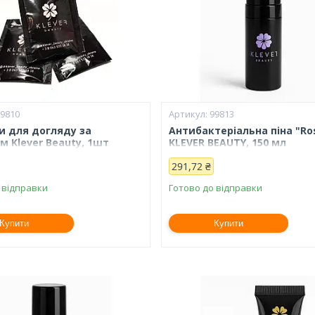
99810
99813
и для догляду за
Антибактеріальна піна "Ro
м Klever Beauty, 1шт
KLEVER BEAUTY, 150 мл
291,72 ₴
 відправки
Готово до відправки
Купити
Купити