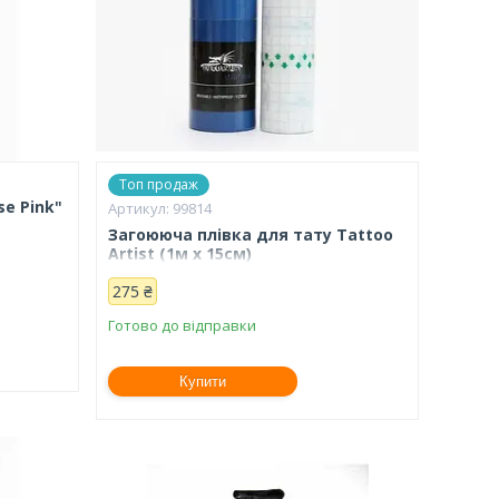
Топ продаж
se Pink"
99814
Загоююча плівка для тату Tattoo
Artist (1м х 15см)
275 ₴
Готово до відправки
Купити