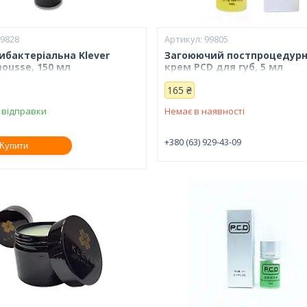
99828
99805
ибактеріальна Klever
Загоюючий постпроцедур
ousse, 150 мл
крем PCD для губ, 5 мл
165 ₴
 відправки
Немає в наявності
+380 (63) 929-43-09
Купити