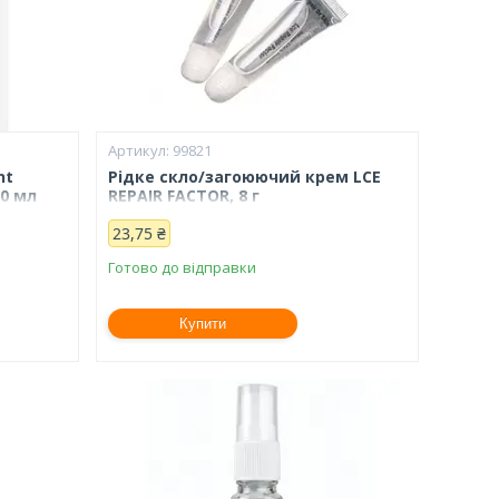
99821
nt
Рідке скло/загоюючий крем LCE
50 мл
REPAIR FACTOR, 8 г
23,75 ₴
Готово до відправки
Купити