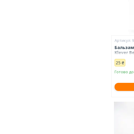
Бальзам 
Klever B
25 ₴
Готово до