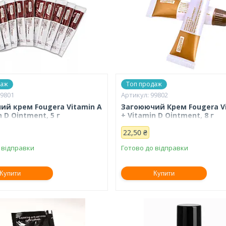
даж
Топ продаж
99801
99802
ий крем Fougera Vitamin A
Загоюючий Крем Fougera V
n D Ointment, 5 г
+ Vitamin D Ointment, 8 г
22,50 ₴
 відправки
Готово до відправки
Купити
Купити