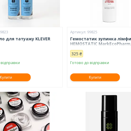
99823
99825
кло для татуажу KLEVER
Гемостатик зупинка лімфи
HEMOSTATIC MarkEcoPharm,
325 ₴
 відправки
Готово до відправки
Купити
Купити