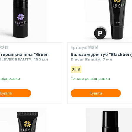
99815
99816
теріальна піна "Green
Бальзам для губ "Blackberr
 KLEVER BEAUTY, 150 мл
Klever Beauty, 7 мл
25 ₴
 відправки
Готово до відправки
Купити
Купити