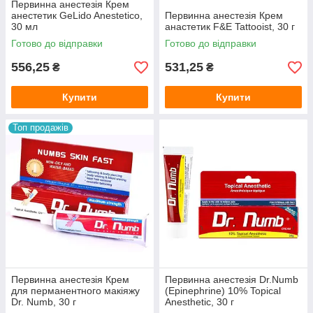
Первинна анестезія Крем
анестетик GeLido Anestetico,
Первинна анестезія Крем
30 мл
анастетик F&E Tattooist, 30 г
Готово до відправки
Готово до відправки
556,25
531,25
₴
₴
Купити
Купити
Топ продажів
Первинна анестезія Крем
Первинна анестезія Dr.Numb
для перманентного макіяжу
(Epinephrine) 10% Topical
Dr. Numb, 30 г
Anesthetic, 30 г