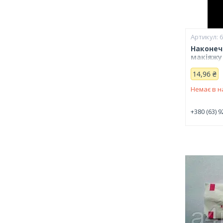
Наконеч
макіяжу
14,96 ₴
Немає в н
+380 (63) 9