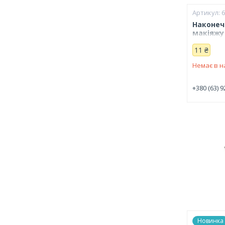
Наконеч
макіяжу 
11 ₴
Немає в н
+380 (63) 9
Новинка