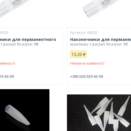
66003
66002
ники для перманентного
Наконечники для пермане
 (дюзи) Dragon 3R
макіяжу (дюзи) Dragon 1R
13,20 ₴
аявності
Немає в наявності
29-43-09
+380 (63) 929-43-09