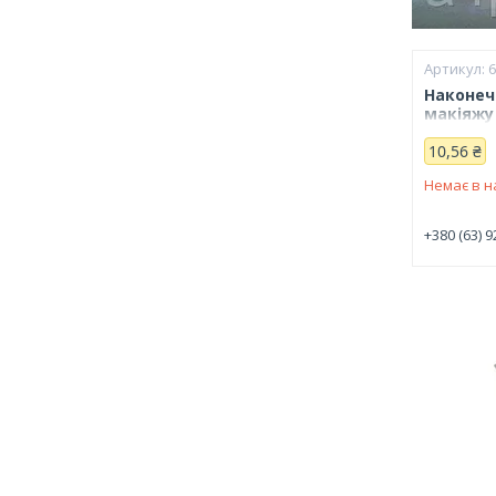
Наконеч
макіяжу
10,56 ₴
Немає в н
+380 (63) 9