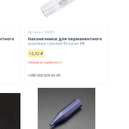
66001
нтного
Наконечники для перманентного
макіяжу (дюзи) Dragon 5R
12,32 ₴
Немає в наявності
+380 (63) 929-43-09