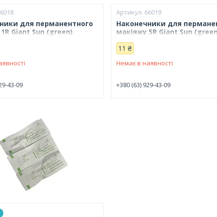
66018
66019
ники для перманентного
Наконечники для пермане
1R Giant Sun (green)
макіяжу 5R Giant Sun (green
11 ₴
аявності
Немає в наявності
29-43-09
+380 (63) 929-43-09