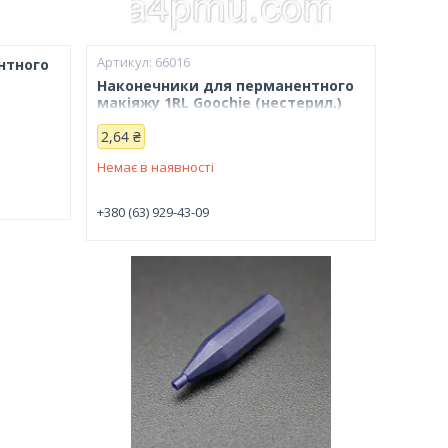
66016
нтного
Наконечники для перманентного
макіяжу 1RL Goochie (нестерил.)
2,64 ₴
Немає в наявності
+380 (63) 929-43-09