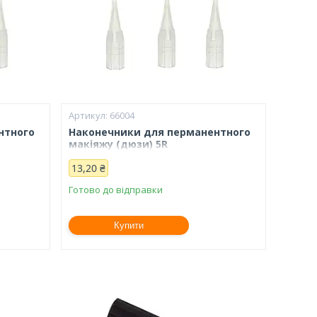
66004
нтного
Наконечники для перманентного
макіяжу (дюзи) 5R
13,20 ₴
Готово до відправки
Купити