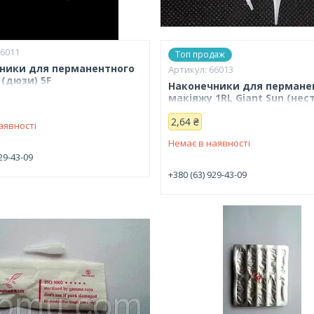
66011
Топ продаж
ники для перманентного
66013
 (дюзи) 5F
Наконечники для пермане
макіяжу 1RL Giant Sun (нес
2,64 ₴
аявності
Немає в наявності
29-43-09
+380 (63) 929-43-09