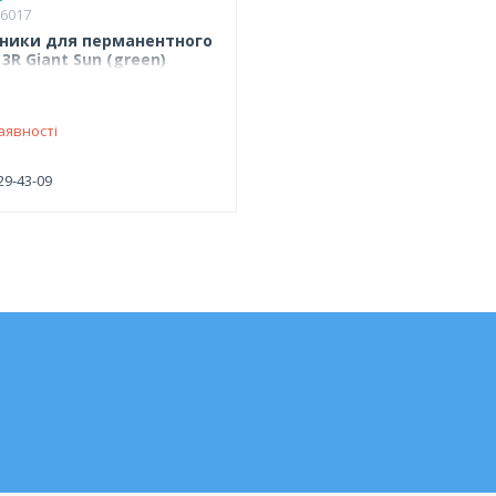
66017
ники для перманентного
3R Giant Sun (green)
аявності
29-43-09