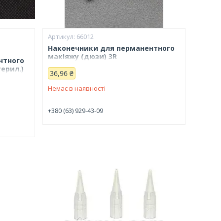
66012
Наконечники для перманентного
макіяжу (дюзи) 3R
нтного
терил.)
36,96 ₴
Немає в наявності
+380 (63) 929-43-09