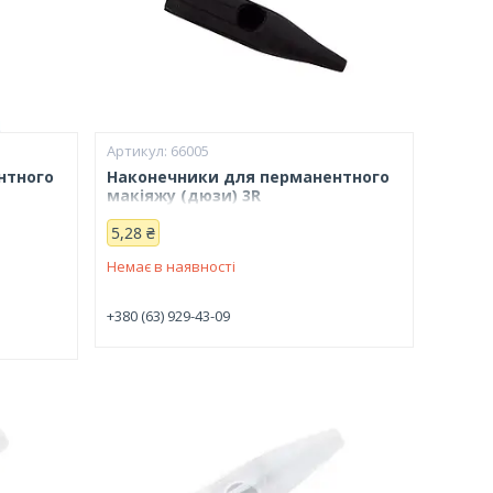
66005
нтного
Наконечники для перманентного
макіяжу (дюзи) 3R
5,28 ₴
Немає в наявності
+380 (63) 929-43-09