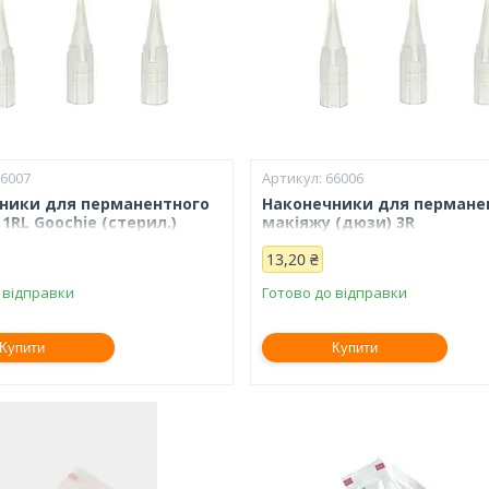
66007
66006
ники для перманентного
Наконечники для пермане
1RL Goochie (стерил.)
макіяжу (дюзи) 3R
13,20 ₴
 відправки
Готово до відправки
Купити
Купити