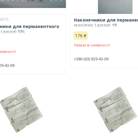
66015
Наконечники для пермане
макіяжу (дюзи) 1R
ники для перманентного
 (дюзи) 5RL
176 ₴
Немає в наявності
аявності
+380 (63) 929-43-09
29-43-09