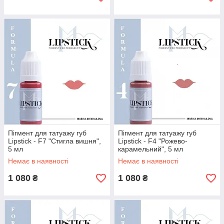
Пігмент для татуажу губ
Пігмент для татуажу губ
Lipstick - F7 "Стигла вишня",
Lipstick - F4 "Рожево-
5 мл
карамельний", 5 мл
Немає в наявності
Немає в наявності
1 080
1 080
₴
₴