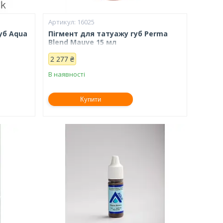
16025
уб Aqua
Пігмент для татуажу губ Perma
Blend Mauve 15 мл
2 277 ₴
В наявності
Купити