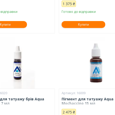
1 375 ₴
 відправки
Готово до відправки
Купити
Купити
16020
16009
 для татуажу брів Aqua
Пігмент для татуажу Aqua
 7 мл
Mochaccino 15 мл
2 475 ₴