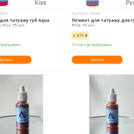
16023
16024
 для татуажу губ Aqua
Пігмент для татуажу для г
e Kiss 15 мл
Pink 15 мл
2 475 ₴
 відправки
Готово до відправки
Купити
Купити