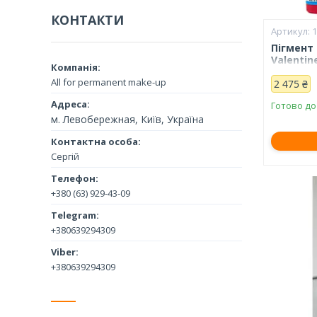
КОНТАКТИ
Пігмент
Valentin
All for permanent make-up
2 475 ₴
Готово до
м. Левобережная, Київ, Україна
Сергій
+380 (63) 929-43-09
+380639294309
+380639294309