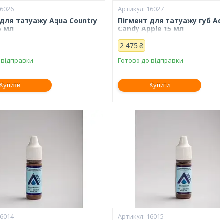
16026
16027
 для татуажу Aqua Country
Пігмент для татуажу губ A
5 мл
Candy Apple 15 мл
2 475 ₴
 відправки
Готово до відправки
Купити
Купити
16014
16015