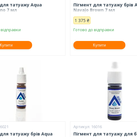
 для татуажу Aqua
Пігмент для татуажу брів 
no 7 мл
Navajo Brown 7 мл
1 375 ₴
 відправки
Готово до відправки
Купити
Купити
16021
16016
 для татуажу брів Aqua
Пігмент для татуажу для б