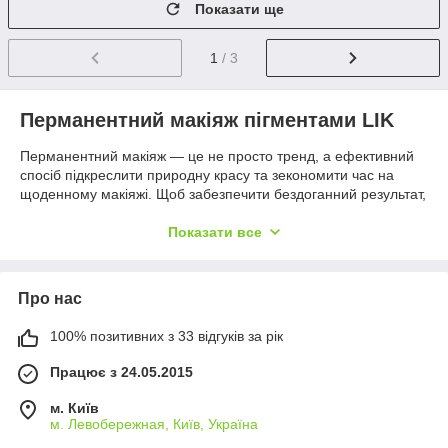
Показати ще
1
/ 3
Перманентний макіяж пігментами LIK
Перманентний макіяж — це не просто тренд, а ефективний
спосіб підкреслити природну красу та зекономити час на
щоденному макіяжі. Щоб забезпечити бездоганний результат,
майстрам важливо використовувати перевірені, гіпоалергенні
та стійкі пігменти — саме такими є LIK Pigment. Ці гібридні
Показати все
пігменти ідеально підходять як для новачків, так і для
досвідчених професіоналів. Завдяки високій якості та
унікальній формулі вони забезпечують насичений колір,
Про нас
легке нанесення та довготривалий ефект без втрати
яскравості.
100% позитивних з 33 відгуків за рік
Переваги пігментів LIK
Працює з 24.05.2015
Висока стійкість:
зберігають інтенсивність і глибину
кольору протягом багатьох місяців.
м. Київ
Гіпоалергенність:
безпечні для шкіри, підходять
м. Левобережная, Київ, Україна
навіть для чутливої зони губ і повік.