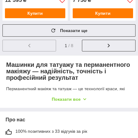
12 595
7 750
₴
₴
Купити
Купити
Показати ще
1
/ 8
Машинки для татуажу та перманентного
макіяжу — надійність, точність і
професійний результат
Перманентний макіяж та татуаж — це технології краси, які
дозволяють створити стійкий макіяж обличчя або тіла,
Показати все
зберігаючи ефект доглянутості в будь-яких умовах.
Незамінним інструментом у роботі майстра ПМ є професійна
машинка для татуажу — саме вона відповідає за точність
ліній, глибину пігменту та загальний комфорт клієнта під час
Про нас
процедури.
100% позитивних з 33 відгуків за рік
У нашому інтернет-магазині A4pmu ви можете купити
машинку для татуажу та перманентного макіяжу з доставкою