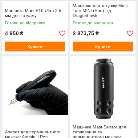
Машинка для татуажу Mast
Машинка Mast P10 Ultra 2.5
Tour MINI (Red) від
мм для татуажу
Dragonhawk
Готово до відправки
Готово до відправки
4 950
2 873,75
₴
₴
Купити
Купити
Машинка Mast Sensor для
Апарат для перманентного
татуювання та
макіяжу Atomic II Pen
перманентного макіяжу