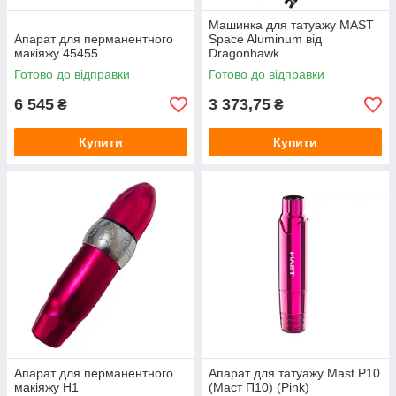
Машинка для татуажу MAST
Апарат для перманентного
Space Aluminum від
макіяжу 45455
Dragonhawk
Готово до відправки
Готово до відправки
6 545
3 373,75
₴
₴
Купити
Купити
Апарат для перманентного
Апарат для татуажу Mast P10
макіяжу Н1
(Маст П10) (Pink)