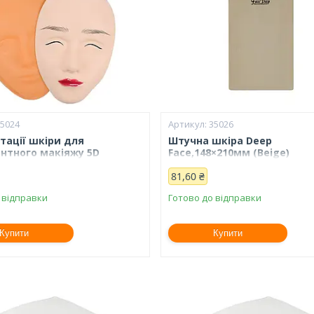
35024
35026
ітації шкіри для
Штучна шкіра Deep
нтного макіяжу 5D
Face,148×210мм (Beige)
81,60 ₴
 відправки
Готово до відправки
Купити
Купити