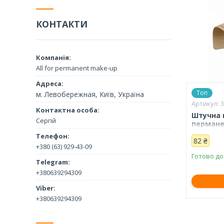
КОНТАКТИ
All for permanent make-up
Топ
м. Левобережная, Київ, Україна
Штучна 
Сергій
пермане
82 ₴
+380 (63) 929-43-09
Готово до
+380639294309
+380639294309