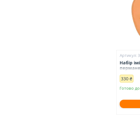
Набір ім
пермане
330 ₴
Готово до