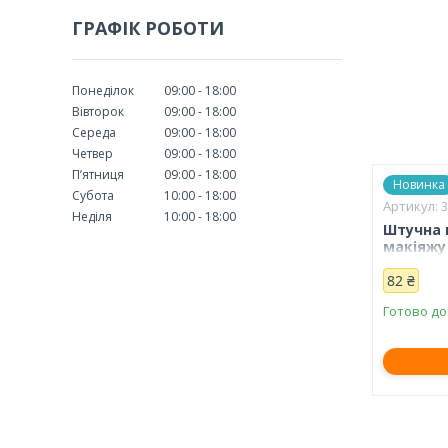
ГРАФІК РОБОТИ
Понеділок
09:00
18:00
Вівторок
09:00
18:00
Середа
09:00
18:00
Четвер
09:00
18:00
Пʼятниця
09:00
18:00
Новинка
Субота
10:00
18:00
Неділя
10:00
18:00
Штучна 
макіяжу 
82 ₴
Готово до