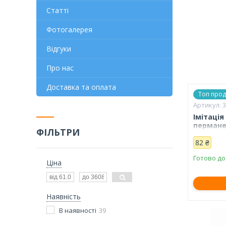
Статті
Фотогалерея
Відгуки
Про нас
Доставка та оплата
Топ про
Імітаці
пермане
ФІЛЬТРИ
без мал
82 ₴
Готово до
Ціна
Наявність
В наявності
39