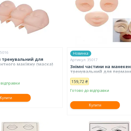
35016
Новинка
 тренувальний для
35017
нтного макіяжу (маска)
Знімні частини на манекен
тренувальний для перман
макіяжу
159,72 ₴
 відправки
Готово до відправки
Купити
Купити