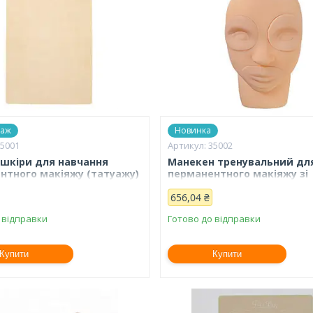
даж
Новинка
35001
35002
я шкіри для навчання
Манекен тренувальний дл
нтного макіяжу (татуажу)
перманентного макіяжу зі
юнка, А5
знімними деталями
656,04 ₴
 відправки
Готово до відправки
Купити
Купити