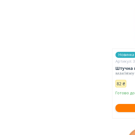
Новинка
Штучна 
макіяжу 
82 ₴
Готово до