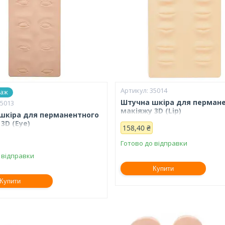
35014
даж
Штучна шкіра для перман
35013
макіяжу 3D (Lip)
шкіра для перманентного
3D (Eye)
158,40 ₴
Готово до відправки
 відправки
Купити
Купити