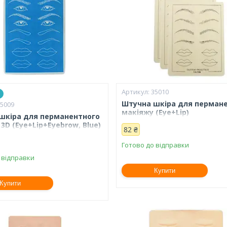
35010
Штучна шкіра для перман
35009
макіяжу (Eye+Lip)
шкіра для перманентного
3D (Eye+Lip+Eyebrow, Blue)
82 ₴
Готово до відправки
 відправки
Купити
Купити