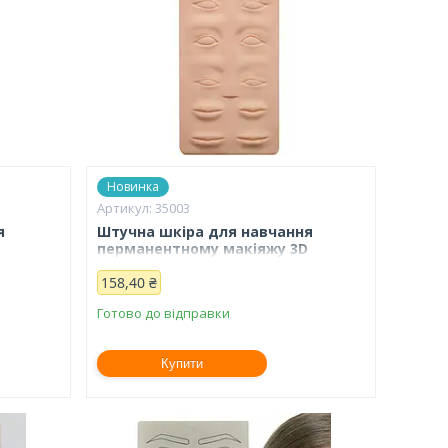
Новинка
35003
я
Штучна шкіра для навчання
перманентному макіяжу 3D
(Eye+Lip)
158,40 ₴
Готово до відправки
Купити