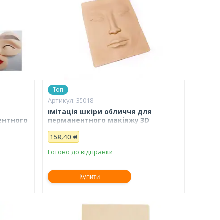
Топ
35018
Імітація шкіри обличчя для
ентного
перманентного макіяжу 3D
158,40 ₴
Готово до відправки
Купити