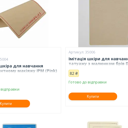
35006
Імітація шкіри для навчан
35004
татуажу з малюнком брів 
шкіра для навчання
Face (White)
нтному макіяжу IPM (Pink)
82 ₴
Готово до відправки
 відправки
Купити
Купити