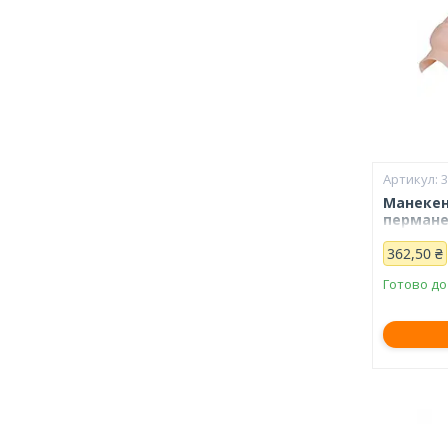
Манекен
пермане
362,50 ₴
Готово до