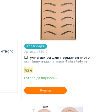
Топ продаж
ентного
35012
Штучна шкіра для перманентного
макіяжу з малюнком брів (Beige)
82 ₴
Готово до відправки
Купити