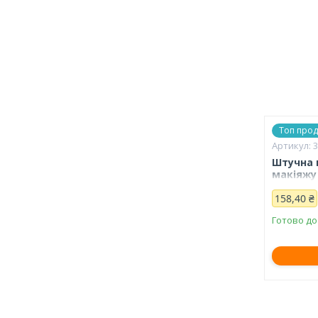
Топ про
Штучна 
макіяжу 
158,40 ₴
Готово до