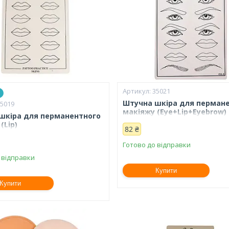
35021
Штучна шкіра для перман
35019
макіяжу (Eye+Lip+Eyebrow)
шкіра для перманентного
(Lip)
82 ₴
Готово до відправки
 відправки
Купити
Купити