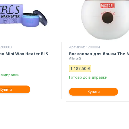
1200003
1200004
в Mini Wax Heater BLS
Воскоплав для банки The M
білий
1 187,50 ₴
 відправки
Готово до відправки
Купити
Купити