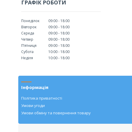
ГРАФІК РОБОТИ
Понеділок
09:00
18:00
Вівторок
09:00
18:00
Середа
09:00
18:00
Четвер
09:00
18:00
Пʼятниця
09:00
18:00
Субота
10:00
18:00
Неділя
10:00
18:00
Інформація
Політика приватності
Умови угоди
Умови обміну та повернення товару