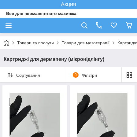
Акция
Все для перманентного макияжа
Товари та послуги
Товари для мезотерапії
Картриджі
Картриджі для дермапену (мікронідлінгу)
Сортування
0
Фільтри