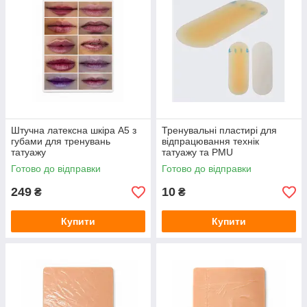
Штучна латексна шкіра A5 з
Тренувальні пластирі для
губами для тренувань
відпрацювання технік
татуажу
татуажу та PMU
Готово до відправки
Готово до відправки
249
10
₴
₴
Купити
Купити