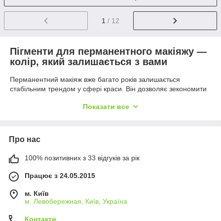
1
/ 12
Пігменти для перманентного макіяжу —
колір, який залишається з вами
Перманентний макіяж вже багато років залишається
стабільним трендом у сфері краси. Він дозволяє зекономити
час на щоденному макіяжі, зберігаючи чіткість ліній та
Показати все
природну виразність обличчя. Але ефект, який тримається
місяцями, можливий лише завдяки правильному вибору
професійного обладнання та матеріалів — зокрема пігментів
для перманентного макіяжу.
Про нас
У
A4pmu
ви знайдете пігменти для татуажу губ, брів, повік,
100% позитивних з 33 відгуків за рік
ареол та інших зон — сертифіковані, гіпоалергенні, стійкі.
Доступна
доставка по Україні та світу
, а також
самовивіз у
Працює з 24.05.2015
Києві та Хмельницькому
.
Для чого потрібен якісний пігмент у
м. Київ
татуажі?
м. Левобережная, Київ, Україна
Пігмент — це серце будь-якої процедури ПМ. Саме від його
Контакти