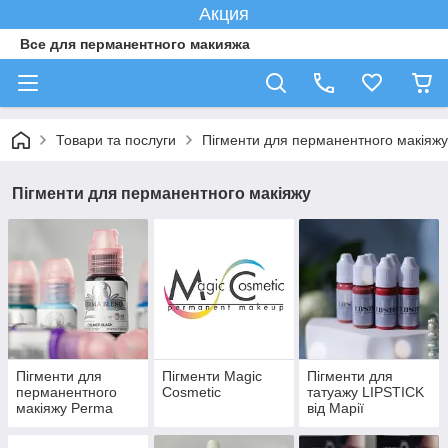
Акция
Все для перманентного макияжа
Товари та послуги
Пігменти для перманентного макіяжу
Пігменти для перманентного макіяжу
Пігменти для
Пігменти Magic
Пігменти для
перманентного
Cosmetic
татуажу LIPSTICK
макіяжу Perma
від Марії
Blend
Михайлової