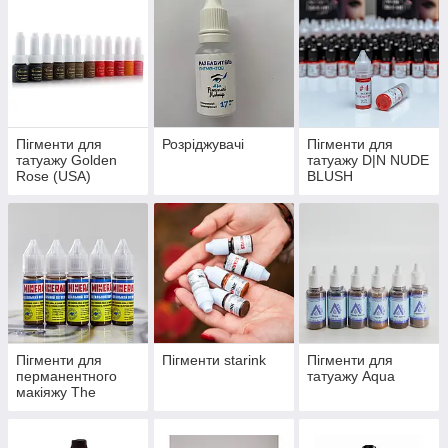
Пігменти для
Розріджувачі
Пігменти для
татуажу Golden
татуажу D|N NUDE
Rose (USA)
BLUSH
Пігменти для
Пігменти starink
Пігменти для
перманентного
татуажу Aqua
макіяжу The
mineral