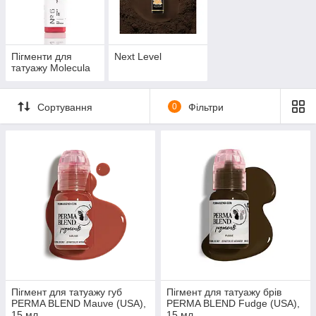
Пігменти для
Next Level
татуажу Molecula
Сортування
0
Фільтри
Пігмент для татуажу губ
Пігмент для татуажу брів
PERMA BLEND Mauve (USA),
PERMA BLEND Fudge (USA),
15 мл
15 мл