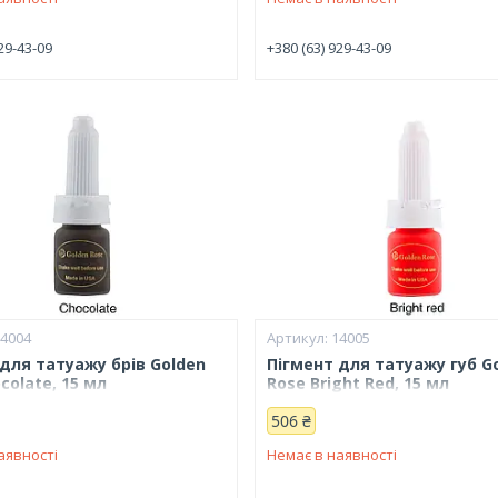
29-43-09
+380 (63) 929-43-09
14004
14005
для татуажу брів Golden
Пігмент для татуажу губ G
colate, 15 мл
Rose Bright Red, 15 мл
506 ₴
аявності
Немає в наявності