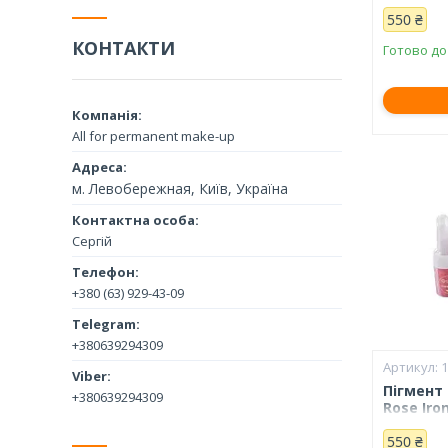
550 ₴
КОНТАКТИ
Готово до
All for permanent make-up
м. Левобережная, Київ, Україна
Сергій
+380 (63) 929-43-09
+380639294309
Пігмент 
+380639294309
Rose Iro
550 ₴