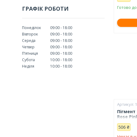
Готово до
ГРАФІК РОБОТИ
Понеділок
09:00
18:00
Вівторок
09:00
18:00
Середа
09:00
18:00
Четвер
09:00
18:00
Пʼятниця
09:00
18:00
Субота
10:00
18:00
Неділя
10:00
18:00
Пігмент 
Rose Pin
506 ₴
Немає в н