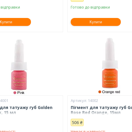
 відправки
Готово до відправки
Купити
Купити
14001
14002
для татуажу губ Golden
Пігмент для татуажу губ G
k, 15 мл
Rose Red Orange, 15мл
506 ₴
аявності
Немає в наявності