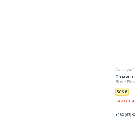
Пігмент 
Rose Ros
506 ₴
Немає в н
+380 (63) 9