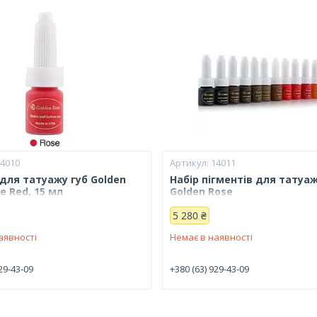
14010
14011
для татуажу губ Golden
Набір пігментів для татуа
e Red, 15 мл
Golden Rose
5 280 ₴
аявності
Немає в наявності
29-43-09
+380 (63) 929-43-09