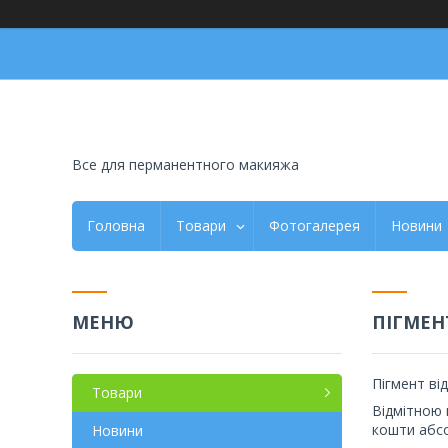
Все для перманентного макияжа
Головна
Товари
Фотогалерея
Новини
ПІГМЕН
Пігмент ві
Товари
Відмітною 
кошти абсо
Новини