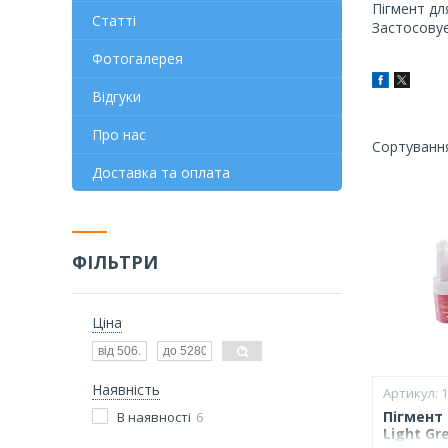
Пігмент дл
Статті
Застосовує
Фотогалерея
Відгуки
Про нас
Доставка та оплата
ФІЛЬТРИ
Ціна
Наявність
Пігмент
В наявності
6
Light Gr