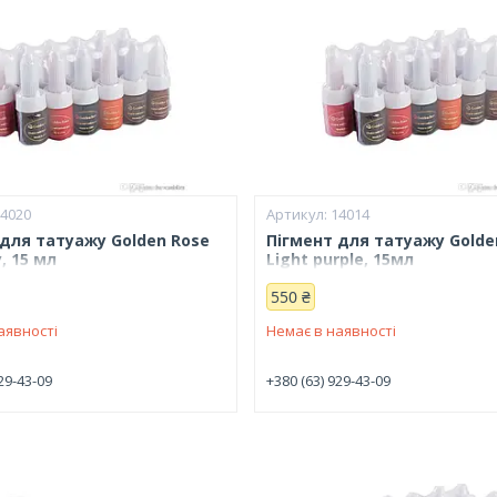
14020
14014
 для татуажу Golden Rose
Пігмент для татуажу Golde
, 15 мл
Light purple, 15мл
550 ₴
аявності
Немає в наявності
29-43-09
+380 (63) 929-43-09