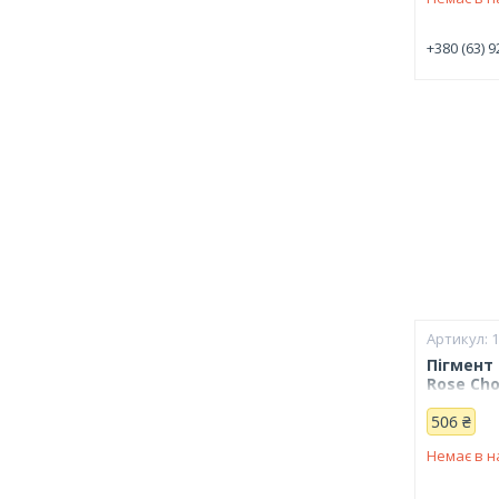
+380 (63) 9
Пігмент 
Rose Cho
506 ₴
Немає в н