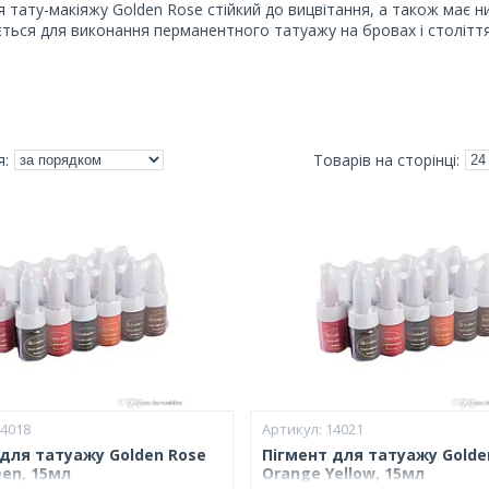
я тату-макіяжу Golden Rose стійкий до вицвітання, а також має 
ться для виконання перманентного татуажу на бровах і століття
14018
14021
 для татуажу Golden Rose
Пігмент для татуажу Golde
een, 15мл
Orange Yellow, 15мл