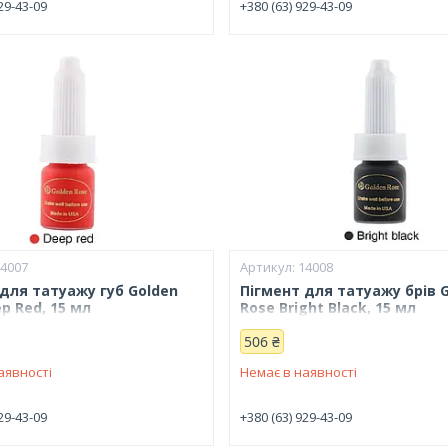
29-43-09
+380 (63) 929-43-09
14007
14008
для татуажу губ Golden
Пігмент для татуажу брів 
p Red, 15 мл
Rose Bright Black, 15 мл
506 ₴
аявності
Немає в наявності
29-43-09
+380 (63) 929-43-09