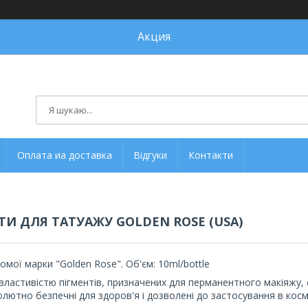
Акция
Оплата иа доставка
Відгуки
Контакти
ТИ ДЛЯ ТАТУАЖУ GOLDEN ROSE (USA)
домої марки "Golden Rose". Об'єм: 10ml/bottle
властивістю пігментів, призначених для перманентного макіяжу, є 
лютно безпечні для здоров'я і дозволені до застосування в косм