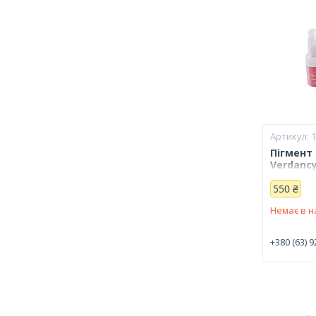
Пігмент
Verdancy
550 ₴
Немає в н
+380 (63) 9