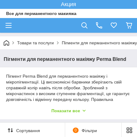
Акция
Все для перманентного макияжа
Товари та послуги
Пігменти для перманентного макіяжу
Пігменти для перманентного макіяжу Perma Blend
Пігмент Perma Blend для перманентного макіяжу і
мікропігментації. Ці високоякісні барвники зберігають свій
справжній колір навіть після обробки. Зроблений з
мікрочастинок з високим ступенем фрагментації, це гарантує
довговічність і відмінну передачу кольору. Правильна
консистенція чорнила забезпечує легке нанесення барвника
Показати все
під шкіру.
Відмінна передача кольору і довговічність - Кольори
можуть змішуватися один з одним
Сортування
0
Фільтри
Може використовуватися на брови, вії, губи, корекції