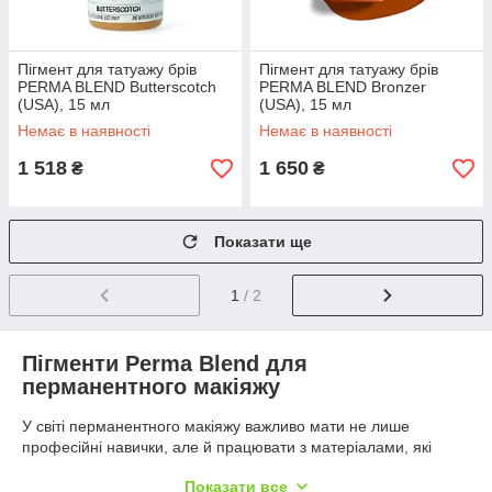
Пігмент для татуажу брів
Пігмент для татуажу брів
PERMA BLEND Butterscotch
PERMA BLEND Bronzer
(USA), 15 мл
(USA), 15 мл
Немає в наявності
Немає в наявності
1 518
1 650
₴
₴
Показати ще
1
/ 2
Пігменти Perma Blend для
перманентного макіяжу
У світі перманентного макіяжу важливо мати не лише
професійні навички, але й працювати з матеріалами, які
гарантують якість, безпечність та довговічність результату.
Показати все
Саме такими є
пігменти Perma Blend
— продукт