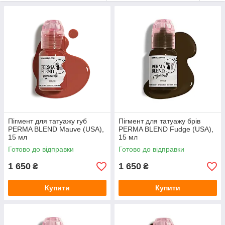
рубців, вітіліго і т. Д.
Створена з допомогою професіоналів в області
перманентної косметики
Пігменти схвалені німецькою лабораторією CTL, що
підтверджує їх чудову якість.
Зроблено в США. Всі пігменти Perma Blend є стерильними.
Пігмент для татуажу губ
Пігмент для татуажу брів
PERMA BLEND Mauve (USA),
PERMA BLEND Fudge (USA),
15 мл
15 мл
Готово до відправки
Готово до відправки
1 650
1 650
₴
₴
Купити
Купити