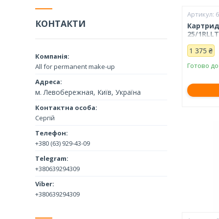
КОНТАКТИ
Картрид
25/1RLLT
1 375 ₴
Готово до
All for permanent make-up
м. Левобережная, Київ, Україна
Сергій
+380 (63) 929-43-09
+380639294309
+380639294309