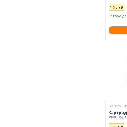
1 375 ₴
Готово до
Картрид
PMU Opti
1 375 ₴