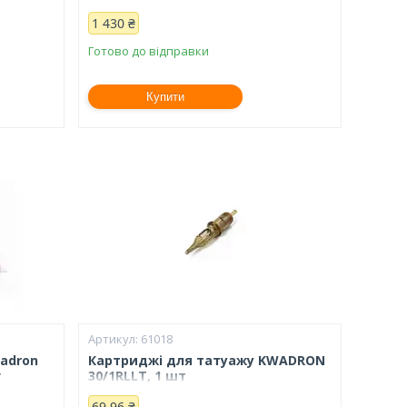
1 430 ₴
Готово до відправки
Купити
61018
adron
Картриджі для татуажу KWADRON
т
30/1RLLT, 1 шт
69,96 ₴