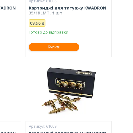
61006
WADRON
Картриджі для татуажу KWADRON
35/1RLMT, 1 шт
69,96 ₴
Готово до відправки
Купити
61009