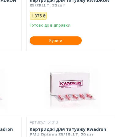
WADRON
Картриджі для татуажу KWADRON
35/3RLLT, 20 шт
1 375 ₴
Готово до відправки
Купити
61013
adron
Картриджі для татуажу Kwadron
т
PMU Optima 35/1RLLT, 20 шт