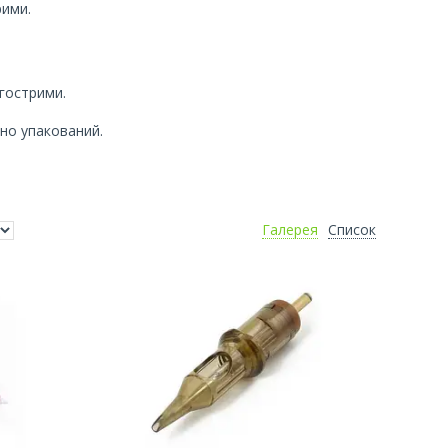
рими.
 гострими.
но упакований.
Галерея
Список