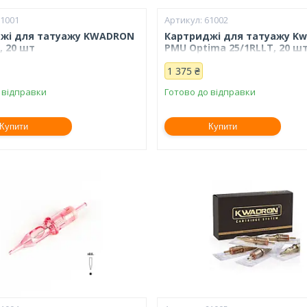
61001
61002
жі для татуажу KWADRON
Картриджі для татуажу Kw
, 20 шт
PMU Optima 25/1RLLT, 20 ш
1 375 ₴
 відправки
Готово до відправки
Купити
Купити