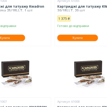
61004
61005
жі для татуажу Kwadron
Картриджі для татуажу K
ma 25/1RLLT, 1 шт
30/1RLLT, 20 шт
1 375 ₴
 відправки
Готово до відправки
Купити
Купити
61007
61008