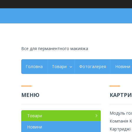
Все для перманентного макияжа
Головна
Товари
Фотогалерея
Новини
КАРТРИ
Модуль гол
Товари
Компанія K
Новини
Картриджі 