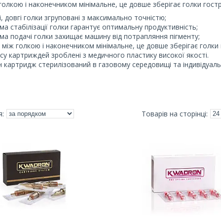
голкою і наконечником мінімальне, це довше зберігає голки гост
і, довгі голки згруповані з максимально точністю;
ма стабілізації голки гарантує оптимальну продуктивність;
ма подачі голки захищає машину від потрапляння пігменту;
 між голкою і наконечником мінімальне, це довше зберігає голки
су картриждей зроблені з медичного пластику високої якості.
 картридж стерилізований в газовому середовищі та індивідуаль