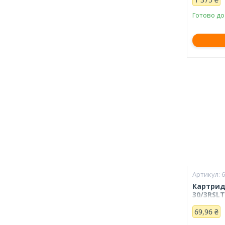
Готово до
Картрид
30/3RSLT
69,96 ₴