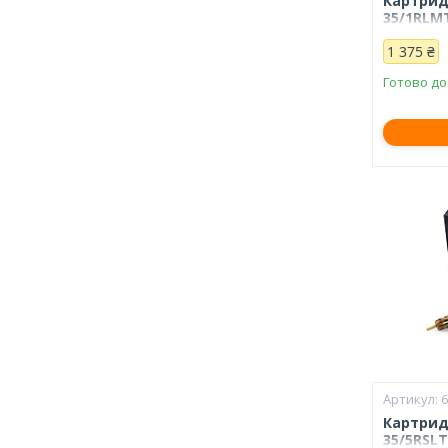
Картрид
35/1RLМT
1 375 ₴
Готово до
Картрид
35/5RSLT