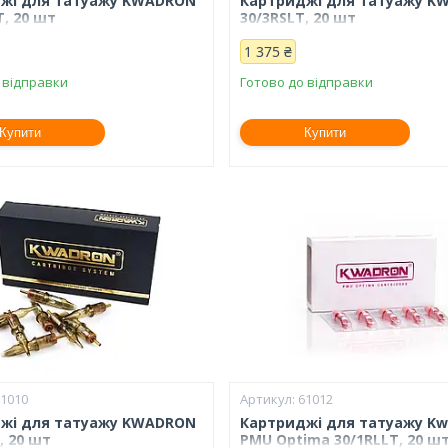
жі для татуажу KWADRON
Картриджі для татуажу K
, 20 шт
30/3RSLT, 20 шт
1 375 ₴
 відправки
Готово до відправки
Купити
Купити
61010
61012
жі для татуажу KWADRON
Картриджі для татуажу Kw
, 20 шт
PMU Optima 30/1RLLT, 20 ш