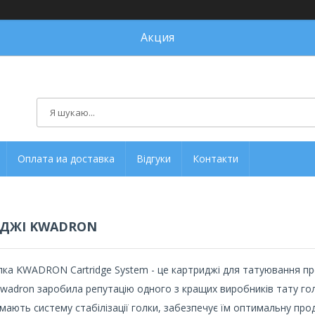
Акция
Оплата иа доставка
Відгуки
Контакти
ДЖІ KWADRON
ка KWADRON Cartridge System - це картриджі для татуювання пре
wadron заробила репутацію одного з кращих виробників тату гол
мають систему стабілізації голки, забезпечує їм оптимальну прод