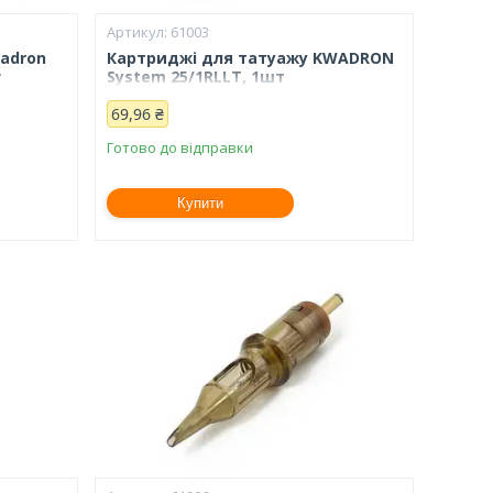
61003
adron
Картриджі для татуажу KWADRON
т
System 25/1RLLT, 1шт
69,96 ₴
Готово до відправки
Купити