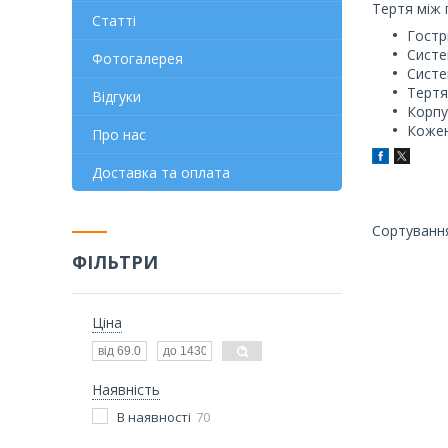
Тертя між 
Статті
Гостр
Систе
Фотогалерея
Систе
Тертя
Відгуки
Корпу
Кожен
Про нас
Доставка та оплата
ФІЛЬТРИ
Ціна
Наявність
В наявності
70