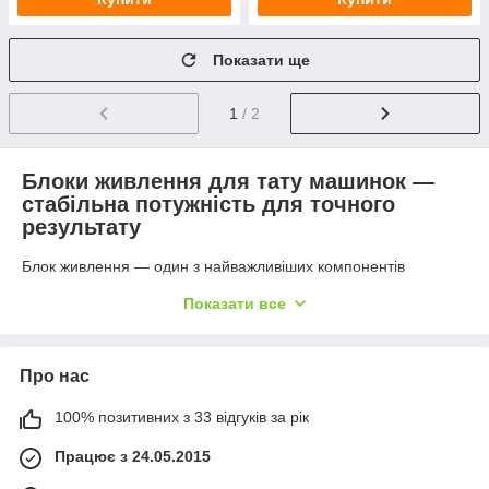
Показати ще
1
/ 2
Блоки живлення для тату машинок —
стабільна потужність для точного
результату
Блок живлення — один з найважливіших компонентів
професійного обладнання для перманентного макіяжу та
Показати все
татуажу. Саме він відповідає за стабільну подачу напруги,
безпечну та ефективну роботу машинки. У магазині
A4pmu
ви можете купити блок живлення для тату машинки з
доставкою по Україні та світу, або забрати замовлення
Про нас
самовивозом у
Києві
та
Хмельницькому
.
100% позитивних з 33 відгуків за рік
Навіщо потрібен блок живлення для
татуажу?
Працює з 24.05.2015
Блок живлення перетворює електричний струм з мережі у