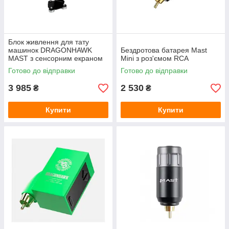
Блок живлення для тату
машинок DRAGONHAWK
Бездротова батарея Mast
MAST з сенсорним екраном
Mini з роз'ємом RCA
P093
Готово до відправки
Готово до відправки
3 985
2 530
₴
₴
Купити
Купити