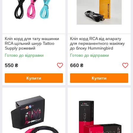
Кліп корд для тату машинки
Кліп корд RCA від апарату
RCA щільний шнур Tattoo
для перманентного макіяжу
Supply рожевий
до блоку Hummingbird
Готово до відправки
Готово до відправки
550
660
₴
₴
Купити
Купити