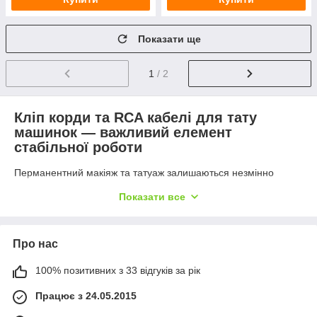
Показати ще
1
/ 2
Кліп корди та RCA кабелі для тату
машинок — важливий елемент
стабільної роботи
Перманентний макіяж та татуаж залишаються незмінно
популярними в індустрії краси. Для того щоб майстер досяг
Показати все
бездоганного результату, важливо не лише володіти технікою
нанесення пігменту, а й мати у своєму арсеналі надійне
обладнання. Одним із ключових елементів у цій системі є
кліпкорд або RCA кабель
— саме він з’єднує блок живлення
Про нас
з тату машинкою або педаллю, забезпечуючи постійне
живлення пристрою.
100% позитивних з 33 відгуків за рік
У магазині
A4pmu
представлений широкий вибір шнурів, які
Працює з 24.05.2015
підходять до більшості популярних моделей тату-машинок.
Ви можете замовити їх з доставкою по Україні та за кордон