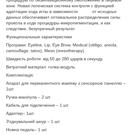
процедуры по безинъекционному омоложению в лицевой
зоне. Новая логическая система контроля с функцией
адаптации хода иглы в зависимости от исходных
данных обеспечивает оптимальное распределение силы
прокола в ходе процедуры микропигментации, и как
следствие, безупречный результат.
Функциональные характеристики
Програми: Eyeline, Lip, Eye Brow, Medical (vitiligo, areola,
camouflage, tatoo), Meso (mesotherapy).
Швидкість роботи: від 50 до 280 ударів в секунду.
Витратний матеріал: голка-модуль.
Комплектація:
Апарат для перманентного макіяжу з сенсорною панеллю –
1шт.
Ручка-маніпула – 2 шт.
Кабель для підключення – 1 шт.
Адаптер– 1шт.
З'єднувальний шнур – 1 шт.
Ножна педаль– 1 шт.