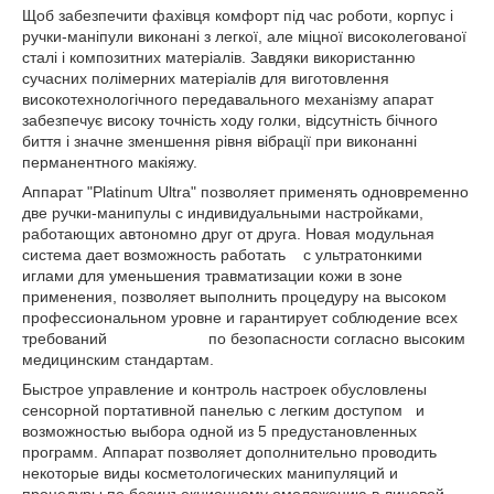
Щоб забезпечити фахівця комфорт під час роботи, корпус і
ручки-маніпули виконані з легкої, але міцної високолегованої
сталі і композитних матеріалів. Завдяки використанню
сучасних полімерних матеріалів для виготовлення
високотехнологічного передавального механізму апарат
забезпечує високу точність ходу голки, відсутність бічного
биття і значне зменшення рівня вібрації при виконанні
перманентного макіяжу.
Аппарат "Platinum Ultra" позволяет применять одновременно
две ручки-манипулы с индивидуальными настройками,
работающих автономно друг от друга. Новая модульная
система дает возможность работать с ультратонкими
иглами для уменьшения травматизации кожи в зоне
применения, позволяет выполнить процедуру на высоком
профессиональном уровне и гарантирует соблюдение всех
требований по безопасности согласно высоким
медицинским стандартам.
Быстрое управление и контроль настроек обусловлены
сенсорной портативной панелью с легким доступом и
возможностью выбора одной из 5 предустановленных
программ. Аппарат позволяет дополнительно проводить
некоторые виды косметологических манипуляций и