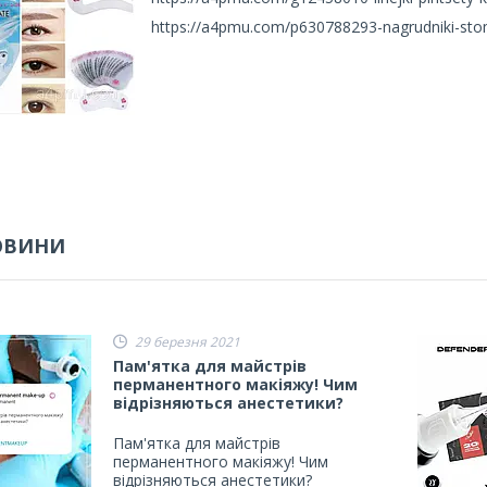
https://a4pmu.com/p630788293-nagrudniki-stom
ОВИНИ
29 березня 2021
Пам'ятка для майстрів
перманентного макіяжу! Чим
відрізняються анестетики?
Пам'ятка для майстрів
перманентного макіяжу! Чим
відрізняються анестетики?