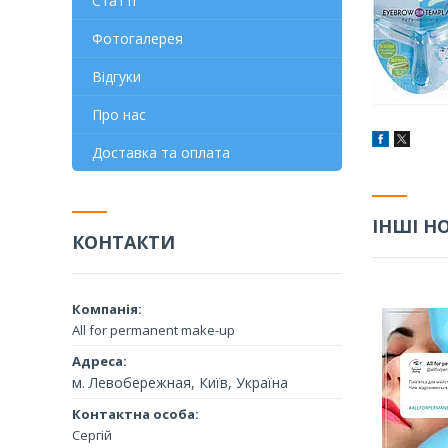
Статті
Фотогалерея
Відгуки
Про нас
Доставка та оплата
ІНШІ Н
КОНТАКТИ
All for permanent make-up
м. Левобережная, Київ, Україна
Сергій