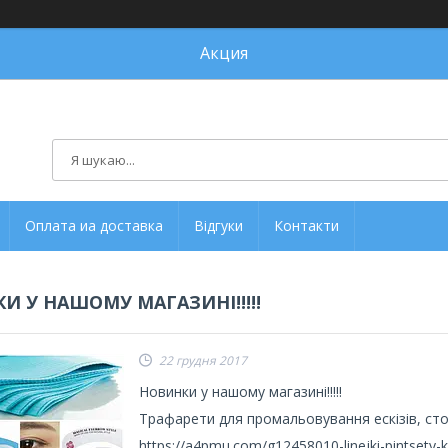
Акция
Оплата иа доставка
Відгуки
Контакти
И У НАШОМУ МАГАЗИНІ!!!!!
22 грудня 2017
Новинки у нашому магазині!!!!!
Трафарети для промальовування ескізів, стом
https://a4pmu.com/g12458010-linejki-pintsety-ki