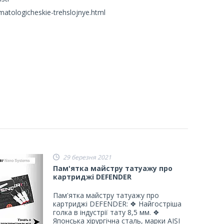
atologicheskie-trehslojnye.html
29 березня 2021
Пам'ятка майстру татуажу про
картриджі DEFENDER
Пам'ятка майстру татуажу про
картриджі DEFENDER: ❖ Найгостріша
голка в індустрії тату 8,5 мм. ❖
Японська хірургічна сталь, марки AISI