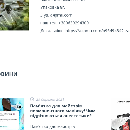
Упаковка 8г.
З ув. a4pmu.com
наш тел. +380639294309
Детальніше: https://a4pmu.com/p96494842-zazh
ОВИНИ
29 березня 2021
Пам'ятка для майстрів
перманентного макіяжу! Чим
відрізняються анестетики?
Пам'ятка для майстрів