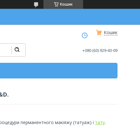
Кошик
Кошик
+380 (63) 929-43-09
&D.
процедури перманентного макіяжу (татуаж) і
тату
.