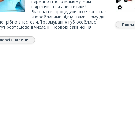
перманентного макіяжу! Чим
відрізняються анестетики?
Виконання процедури пов'язаність з
хворобливими відчуттями, тому для
потрібно анестезія. Травмування губ особливо
Повна
тут розташовані численні нервові закінчення.
версія новини