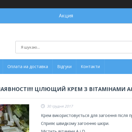
Акция
Оплата иа доставка
Відгуки
Контакти
НАЯВНОСТІ!!! ЦІЛЮЩИЙ КРЕМ З ВІТАМІНАМИ A
30 грудня 2017
Крем використовується для загоєння після 
Сприяє швидкому загоєнню шкіри.
Містить вітаміни А і D.