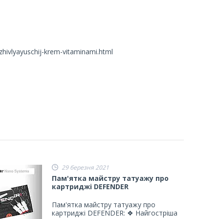
ivlyayuschij-krem-vitaminami.html
29 березня 2021
Пам'ятка майстру татуажу про
картриджі DEFENDER
Пам'ятка майстру татуажу про
картриджі DEFENDER: ❖ Найгостріша