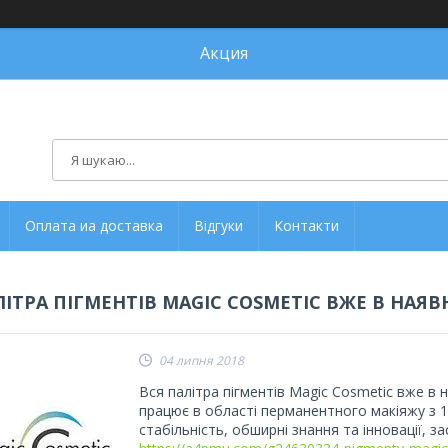
Акция
Оплата иа доставка
Відгуки
Контакти
ІТРА ПІГМЕНТІВ MAGIC COSMETIC ВЖЕ В НАЯВНО
04 липня 2018
Вся палітра пігментів Magic Cosmetic вже в н
працює в області перманентного макіяжу з 19
стабільність, обширні знання та інновації, за