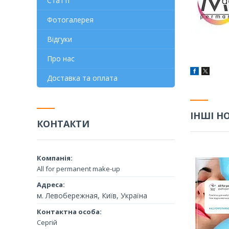
Статті
Фотогалерея
Відгуки
Про нас
Доставка та оплата
ІНШІ Н
КОНТАКТИ
All for permanent make-up
м. Левобережная, Київ, Україна
Сергій