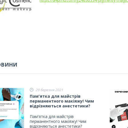
https://a4pmu.com/g24630334-pigmenty-magic
ОВИНИ
29 березня 2021
Пам'ятка для майстрів
перманентного макіяжу! Чим
відрізняються анестетики?
Пам'ятка для майстрів
перманентного макіяжу! Чим
відрізняються анестетики?