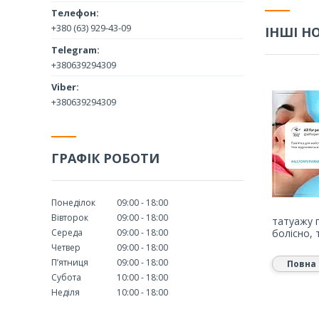
+380 (63) 929-43-09
ІНШІ Н
+380639294309
+380639294309
ГРАФІК РОБОТИ
Понеділок
09:00
18:00
Вівторок
09:00
18:00
татуажу 
Середа
09:00
18:00
болісно, 
Четвер
09:00
18:00
Пʼятниця
09:00
18:00
Повна 
Субота
10:00
18:00
Неділя
10:00
18:00