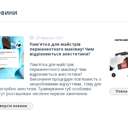
ОВИНИ
29 березня 2021
Пам'ятка для майстрів
перманентного макіяжу! Чим
відрізняються анестетики?
Пам'ятка для майстрів
перманентного макіяжу! Чим
відрізняються анестетики?
Виконання процедури пов'язаність з
хворобливими відчуттями, тому для
потрібно анестезія. Травмування губ особливо
Повна
тут розташовані численні нервові закінчення.
версія новини