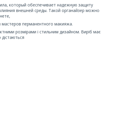
рила, который обеспечивает надежную защиту
 влияния внешней среды. Такой органайзер можно
нете,
ля мастеров перманентного макияжа.
ктними розмірами і стильним дизайном. Виріб має
о дістаються