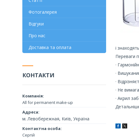
Статті
Фотогалерея
Відгуки
Про нас
Доставка та оплата
і знаходять
Переваги п
· Гармоній
· Вишукани
КОНТАКТИ
· Відрізня
· Не вимаг
· Акрил заб
All for permanent make-up
Детальніше
м. Левобережная, Київ, Україна
Сергій