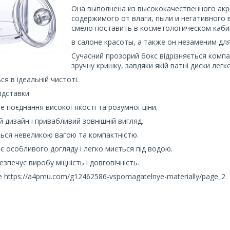
Она выполнена из высококачественного ак
содержимого от влаги, пыли и негативного
смело поставить в косметологическом каби
в салоне красоты, а также он незаменим д
Сучасний прозорий бокс відрізняється компа
зручну кришку, завдяки якій ватні диски легк
ся в ідеальній чистоті.
ідставки
не поєднання високої якості та розумної ціни.
й дизайн і привабливий зовнішній вигляд.
ється невеликою вагою та компактністю.
ає особливого догляду і легко миється під водою.
езпечує виробу міцність і довговічність.
 https://a4pmu.com/g12462586-vspomagatelnye-materially/page_2