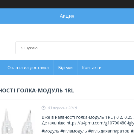
Акция
Оплата иа доставка
Відгуки
Контакти
НОСТІ ГОЛКА-МОДУЛЬ 1RL
03 вересня 2018
Вже в наявності голка-модуль 1RL ( 0.2, 0.25, 0
Детальніше https://a4pmu.com/g10700480-igly
#модуль #игламодуль #иглыдляаппаратов 