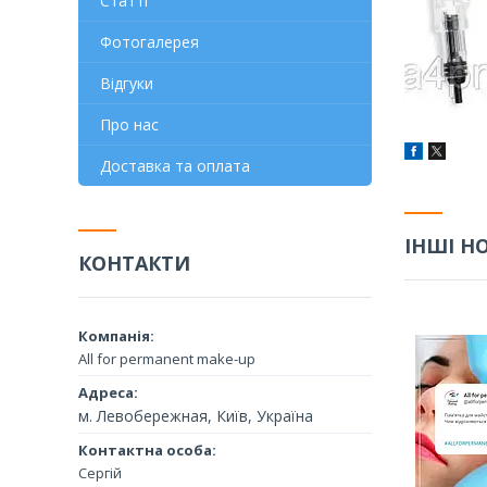
Статті
Фотогалерея
Відгуки
Про нас
Доставка та оплата
ІНШІ Н
КОНТАКТИ
All for permanent make-up
м. Левобережная, Київ, Україна
Сергій