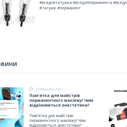
#вседлятатуажа #вседляперманента #всед
#татуаж #перманент
ОВИНИ
29 березня 2021
Пам'ятка для майстрів
перманентного макіяжу! Чим
відрізняються анестетики?
Пам'ятка для майстрів
перманентного макіяжу! Чим
відрізняються анестетики?