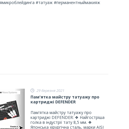
лямикроблейдинга #татуаж #перманентныймакияж
29 березня 2021
Пам'ятка майстру татуажу про
картриджі DEFENDER
Пам'ятка майстру татуажу про
картриджі DEFENDER: ❖ Найгостріша
голка в індустрії тату 8,5 мм. ❖
Японська хірургічна сталь, марки AISI