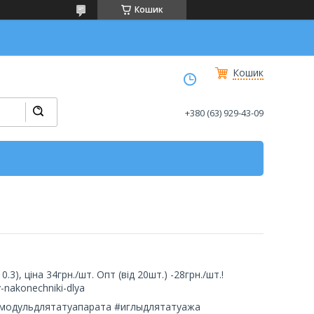
Кошик
Кошик
+380 (63) 929-43-09
.3), ціна 34грн./шт. Опт (від 20шт.) -28грн./шт.!
-nakonechniki-dlya
#модульдлятатуапарата #иглыдлятатуажа