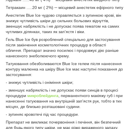
Тетракаин .....20 мг ( 2%) ─ місцевий анестетик ефірного типу
Анестетик Blue Ice чудово справляється з зупинкою крові, він
знижує чутливість шкіри до сильних больових відчуттів,
зменшує набряклість і не допускає поява гематом на самих
чутливих ділянках, таких як зап'ястя і віки.
Гель Blue Ice був розроблений спеціально для застосування
після закінчення косметологічних процедур в області
обличчя. Препарат значно посилює і продовжує дію раніше
нанесеного знеболюючого крему.
Татуювання обезболиваются Blue Ice гелем після нанесення
контуру малюнка на шкіру Blue Ice має наступні показання до
застосування:
- знижує чутливість і оніміння шкіри;
- зменшує набряклість і не допускає появи синців в процесі
процедури
микроблейдинга
, перманентного макіяжу губ і при
нанесенні татуювання на внутрішній зап'ястя рук, тобто в тих
місцях, де близько розташовані судини.
- зупиняє кровотечі під час процедури.
Препарат не викликає почервоніння і печіння, він безпечний
для будь-якого типу шкіри, не має різко вираженого запаху.