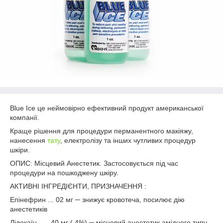
Blue Ice це неймовірно ефективний продукт американської
компанії.
Краще рішення для процедури перманентного макіяжу,
нанесення
тату
, електролізу та інших чутливих процедур
шкіри.
ОПИС: Місцевий Анестетик. Застосовується під час
процедури на пошкоджену шкіру.
АКТИВНІ ІНГРЕДІЄНТИ, ПРИЗНАЧЕННЯ :
Епінефрин ... 02 мг ─ знижує кровотеча, посилює дію
анестетиків
Лідокаїн ......40 мг ( 4%) ─ місцевий анестетик амідного типу