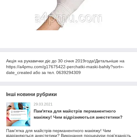
Акція на рукавички діє до 30 січня 2019года!Детальніше на
https://a4pmu.com/g17675422-perchatki-maski-bahily?sort=-
date_created або за тел. 0639294309
Інші новини рубрики
29.03.2021
Пам'ятка для майстрів перманентного
макіяжу! Чим відрізняються анестетики?
Пам'ятка для майстрів перманентного макіяжу! Чим
відрізняються анестетики? Виконання процедури пов'язаність