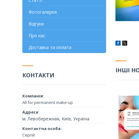
Статті
Фотогалерея
Відгуки
Про нас
Доставка та оплата
ІНШІ Н
КОНТАКТИ
All for permanent make-up
м. Левобережная, Київ, Україна
Сергій