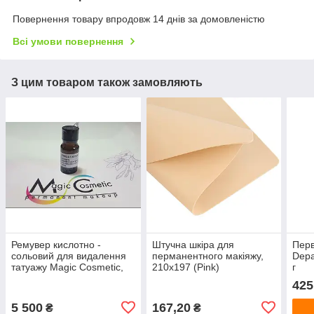
Повернення товару впродовж 14 днів за домовленістю
Всі умови повернення
З цим товаром також замовляють
Ремувер кислотно -
Штучна шкіра для
Перв
сольовий для видалення
перманентного макіяжу,
Depa
татуажу Magic Cosmetic,
210x197 (Pink)
г
10 мл
425
5 500
167,20
₴
₴