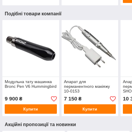
Подібні товари компанії
Модульна тату машинка
Апарат для
Апар
Bronc Pen V6 Hummingbird
перманентного макіяжу
перм
10-0153
SHO
9 900
7 150
10 
₴
₴
Купити
Купити
Акційні пропозиції та новинки