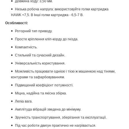
Довжина ходу: 3,50 мм.
Низька робоча напруга: використовуйте голки картриджа
HAWK <7,5. В Інші голки картриджа - 6,5-7 В.
Особливості:
Роторний тип приводу.
Просте кріплення кліп-корду до гнізда.
Компактність.
Стильний та сучасний дизайн.
Універсальність користування.
Можливість працювати однією і тією ж машинкою над тінями,
контурами та зафарбовуванням.
Підвищений коефіцієнт потужності.
Міцна, надійна та якісна збірка.
Легка вага.
Амплітуда вібрацій зведена до мінімуму.
Зручність транспортування, зберігання та експлуатації.
Під час роботи двигун практично не нагрівається.