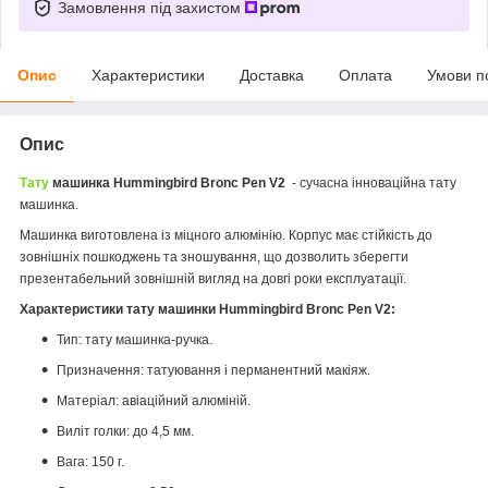
Замовлення під захистом
Опис
Характеристики
Доставка
Оплата
Умови п
Опис
Тату
машинка Hummingbird Bronc Pen V2
- сучасна інноваційна тату
машинка.
Машинка виготовлена із міцного алюмінію. Корпус має стійкість до
зовнішніх пошкоджень та зношування, що дозволить зберегти
презентабельний зовнішній вигляд на довгі роки експлуатації.
Характеристики тату машинки Hummingbird Bronc Pen V2:
Тип: тату машинка-ручка.
Призначення: татуювання і перманентний макіяж.
Матеріал: авіаційний алюміній.
Виліт голки: до 4,5 мм.
Вага: 150 г.