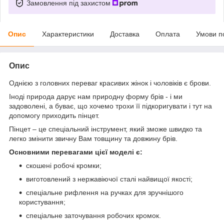
Замовлення під захистом
Опис
Характеристики
Доставка
Оплата
Умови п
Опис
Однією з головних переваг красивих жінок і чоловіків є брови.
Іноді природа дарує нам природну форму брів - і ми
задоволені, а буває, що хочемо трохи її підкоригувати і тут на
допомогу приходить пінцет.
Пінцет – це спеціальний інструмент, який зможе швидко та
легко змінити звичну Вам товщину та довжину брів.
Основними перевагами цієї моделі є:
скошені робочі кромки;
виготовлений з нержавіючої сталі найвищої якості;
спеціальне рифлення на ручках для зручнішого
користування;
спеціальне заточування робочих кромок.