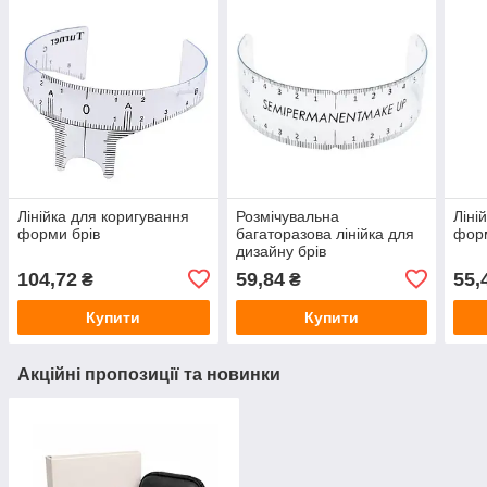
Лінійка для коригування
Розмічувальна
Ліні
форми брів
багаторазова лінійка для
форм
дизайну брів
104,72
59,84
55,
₴
₴
Купити
Купити
Акційні пропозиції та новинки