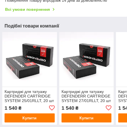
Повернення товару впродовж 14 днів за домовленістю
Всі умови повернення
Подібні товари компанії
Картриджі для татуажу
Картриджі для татуажу
Карт
DEFENDER CARTRIDGE
DEFENDERR CARTRIDGE
DEF
SYSTEM 25/01RLLT, 20 шт
SYSTEM 27/01RLLT, 20 шт
SYST
1 540
1 540
1 5
₴
₴
Купити
Купити