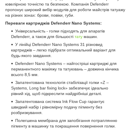
ювелірною точністю та безпекою. Компанія Defenderr
пропонує широкий вибір модулів для роботи майстрів татуажу
на різних зонах: брови, повіки, губи.
Переваги картриджів Defenderr Nano Systems:
Універсальність - голки підходять для апаратів
Defenderr, а також для більшості
тату
машин.
У лінійці Defenderr Nano Systems 31 різновид
картриджів – легко підібрати оптимальний варіант для
будь-якого завдання.
Defenderr Nano Systems – найгостріші картриджі для
перманентного макіяжу та татуювань – довжина кінчика
всього 8,5 мм.
Запатентована технологія стабілізації голки «Z –
Systems, Long bar fixing lock» забезпечує ідеально
рівний хід, щоб підкреслити найдрібніші деталі.
Запатентована система Ink Flow Cup гарантує
швидкий набір і рівномірну подачу пігменту без
розбризкування.
Полегшена мембрана для запобігання потраплянню
пігменту в машинку та покращення повернення голки.