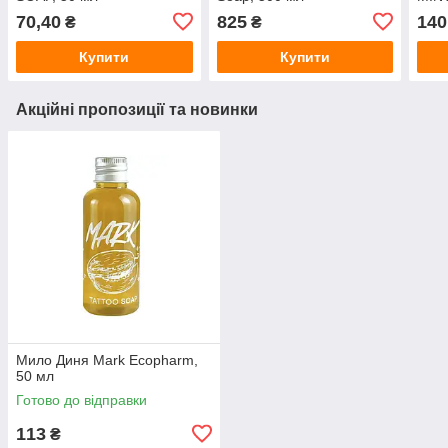
70,40
825
140
₴
₴
Купити
Купити
Акційні пропозиції та новинки
Мило Диня Mark Ecopharm,
50 мл
Готово до відправки
113
₴