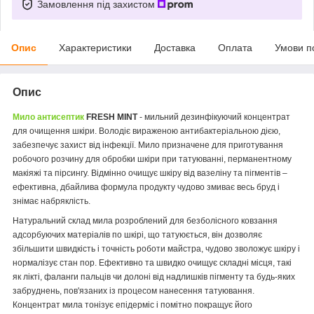
Замовлення під захистом
Опис
Характеристики
Доставка
Оплата
Умови п
Опис
Мило антисептик
FRESH MINT
- мильний дезинфікуючий концентрат
для очищення шкіри. Володіє вираженою антибактеріальною дією,
забезпечує захист від інфекції. Мило призначене для приготування
робочого розчину для обробки шкіри при татуюванні, перманентному
макіяжі та пірсингу. Відмінно очищує шкіру від вазеліну та пігментів –
ефективна, дбайлива формула продукту чудово змиває весь бруд і
знімає набряклість.
Натуральний склад мила розроблений для безболісного ковзання
адсорбуючих матеріалів по шкірі, що татуюється, він дозволяє
збільшити швидкість і точність роботи майстра, чудово зволожує шкіру і
нормалізує стан пор. Ефективно та швидко очищує складні місця, такі
як лікті, фаланги пальців чи долоні від надлишків пігменту та будь-яких
забруднень, пов'язаних із процесом нанесення татуювання.
Концентрат мила тонізує епідерміс і помітно покращує його