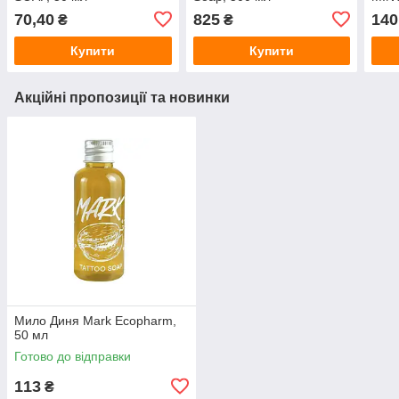
70,40
825
140
₴
₴
Купити
Купити
Акційні пропозиції та новинки
Мило Диня Mark Ecopharm,
50 мл
Готово до відправки
113
₴