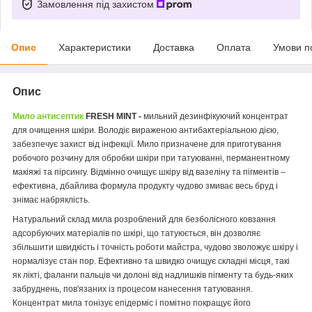
Замовлення під захистом
Опис
Характеристики
Доставка
Оплата
Умови п
Опис
Мило антисептик
FRESH MINT -
мильний дезинфікуючий концентрат
для очищення шкіри. Володіє вираженою антибактеріальною дією,
забезпечує захист від інфекції. Мило призначене для приготування
робочого розчину для обробки шкіри при татуюванні, перманентному
макіяжі та пірсингу. Відмінно очищує шкіру від вазеліну та пігментів –
ефективна, дбайлива формула продукту чудово змиває весь бруд і
знімає набряклість.
Натуральний склад мила розроблений для безболісного ковзання
адсорбуючих матеріалів по шкірі, що татуюється, він дозволяє
збільшити швидкість і точність роботи майстра, чудово зволожує шкіру і
нормалізує стан пор. Ефективно та швидко очищує складні місця, такі
як лікті, фаланги пальців чи долоні від надлишків пігменту та будь-яких
забруднень, пов'язаних із процесом нанесення татуювання.
Концентрат мила тонізує епідерміс і помітно покращує його