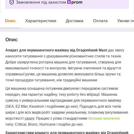
Замовлення під захистом
Опис
Характеристики
Доставка
Оплата
Умови п
Опис
Апарат для перманентного макіяжу від Dragonhawk Mast
дає змогу
наносити татуювання з урахуванням різноманітних стилів та технік.
Добре заокруглена роторна машина для татуювання, створена для
максимальної точності та контролю. Імітуючи зчеплення та відчуття
справжньої ручки, ця машинка дозволяє виконувати більш зручні та
точні процедури татуювання, ніж традиційні машинки.
Ця машинка оснащена потужним двигуном і передовою системою
передач, яка гарантує надійну, тиху роботу без вібрації. Машинка
сумісна з універсальними картриджами для перманентного макіяжу
(SEA, EZ filter, Kwadron і подібними до них). Підходить для всіх типів
шкіри і для всіх видів робіт завдяки унікальному, плавному регулюванню
жорсткості удару. Працює з усіма стандартними
блоками живлення
типу: Critical, Bronc, Hurricane і подібні до них.
Характеристики апарату для перманентного макіяжу від Dragonhawk