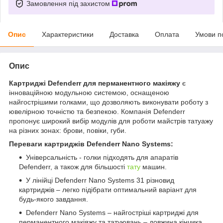
Замовлення під захистом
Опис
Характеристики
Доставка
Оплата
Умови п
Опис
Картриджі Defenderr для перманентного макіяжу
є
інноваційною модульною системою, оснащеною
найгострішими голками, що дозволяють виконувати роботу з
ювелірною точністю та безпекою. Компанія Defenderr
пропонує широкий вибір модулів для роботи майстрів татуажу
на різних зонах: брови, повіки, губи.
Переваги картриджів Defenderr Nano Systems:
Універсальність - голки підходять для апаратів
Defenderr, а також для більшості
тату
машин.
У лінійці Defenderr Nano Systems 31 різновид
картриджів – легко підібрати оптимальний варіант для
будь-якого завдання.
Defenderr Nano Systems – найгостріші картриджі для
перманентного макіяжу та татуювань – довжина кінчика