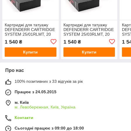
Картриджі для татуажу
Картриджі для татуажу
Карт
DEFENDERR CARTRIDGE
DEFENDERR CARTRIDGE
DEF
SYSTEM 25/01RLMT, 20
SYSTEM 25/03RLMT, 20
SYS
шт
шт
шт
1 540
1 540
1 5
₴
₴
Купити
Купити
Про нас
100% позитивних з 33 відгуків за рік
Працює з 24.05.2015
м. Київ
м. Левобережная, Київ, Україна
Контакти
Сьогодні працює з 09:00 до 18:00