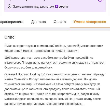
Замовлення під захистом
арактеристики
Доставка
Оплата
Умови повернення
Опис
Вміло використовуючи косметичний олівець для очей, можна створити
бездоганний макіяж, наголосити на глибині погляду.
Щоб користуватись таким засобом, не треба бути професійним
візажистом. Пігмент легко наноситься, ефектно виглядає та стирається
будь-яким засобом для демакіяжу.
Олівець UltraLong Lasting 3x1 створений фахівцями іспанського бренду
Parisa Cosmetics. Корпус виготовлений з м'якого дерева. Він довго
тримається на шкірі, незважаючи на свою легку та ніжну текстуру. За
допомогою цього косметичного продукту легко намалювати тоненькі
стрілки та широкі лінії. Колір не тьмяніє протягом дня, завдяки чому
макіяж збереже насиченість та виразність. Лінію, намальовану таким
олівцем, зручно розтушовувати за допомогою пензлика.