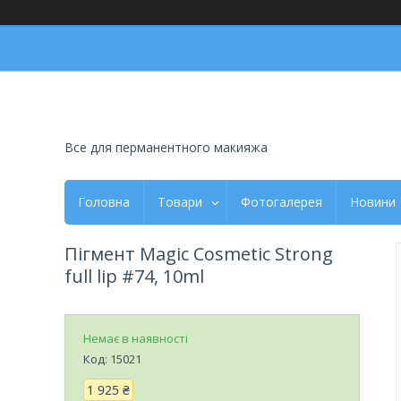
Все для перманентного макияжа
Головна
Товари
Фотогалерея
Новини
Пігмент Magic Cosmetic Strong
full lip #74, 10ml
Немає в наявності
Код:
15021
1 925 ₴