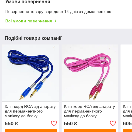
Умови повернення
Повернення товару впродовж 14 днів за домовленістю
Всі умови повернення
Подібні товари компанії
Кліп-корд RCA від апарату
Кліп-корд RCA від апарату
Кліп
для перманентного
для перманентного
для 
макіяжу до блоку
макіяжу до блоку
макі
550
550
605
₴
₴