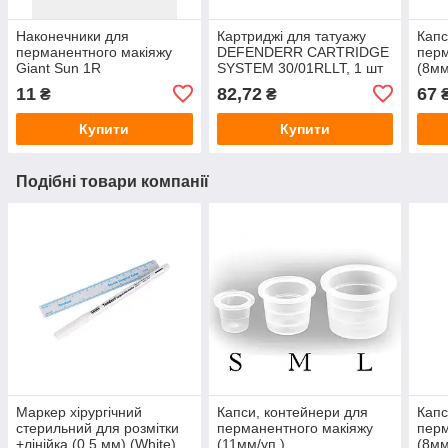
Наконечники для
Картриджі для татуажу
Капс
перманентного макіяжу
DEFENDERR CARTRIDGE
перм
Giant Sun 1R
SYSTEM 30/01RLLT, 1 шт
(8мм
11
82,72
67
₴
₴
Купити
Купити
Подібні товари компанії
Маркер хірургічний
Капси, контейнери для
Капс
стерильний для розмітки
перманентного макіяжу
перм
+лінійка (0,5 мм) (White)
(11мм/уп.)
(8мм