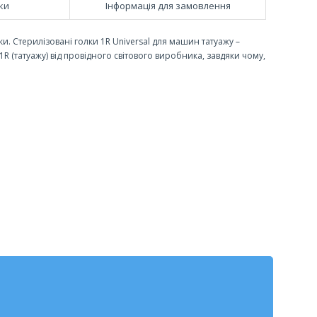
ки
Інформація для замовлення
ки. Стерилізовані голки 1R Universal для машин татуажу –
R (татуажу) від провідного світового виробника, завдяки чому,