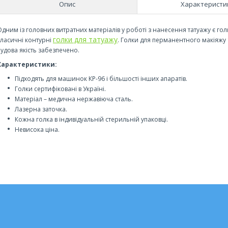
Опис
Характеристи
Одним із головних витратних матеріалів у роботі з нанесення татуажу є гол
голки для татуажу
класичні контурні
. Голки для перманентного макіяжу 1
чудова якість забезпечено.
Характеристики:
Підходять для машинок КР-96 і більшості інших апаратів.
Голки сертифіковані в Україні.
Матеріал – медична нержавіюча сталь.
Лазерна заточка.
Кожна голка в індивідуальній стерильній упаковці.
Невисока ціна.