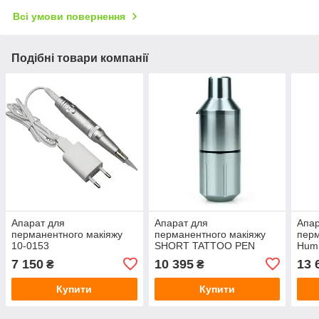
Всі умови повернення
Подібні товари компанії
Апарат для
Апарат для
Апар
перманентного макіяжу
перманентного макіяжу
перм
10-0153
SHORT TATTOO PEN
Humm
V2
7 150
10 395
13 
₴
₴
Купити
Купити