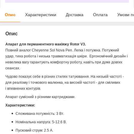
Опис
Характеристики
Доставка
Оплата
Умови п
Опис
Апарат для перманентного макіяжу Rotor V3.
Повний аналог Cheyenne Sol Nova Pen.
Легка і потужна. Потужний
удар, тиха робота і низька травматизація шкіри.
Ергономічний дизайн і
невелика вагу гарантують комфортну роботу, навіть при дуже довгих
сеансах.
Чудово показує себе в різних стилях татуювання. На низькій частоті -
для реалізму і точкового малюнка, на високій частоті - для сміливих
і
впевнених контурів.
Апарат сумісний з різними картриджами.
Характеристики:
Споживана потужність: 3 Вт.
Номінальна напруга: 5-12.6 В.
Пусковий струм: 2.5 А.