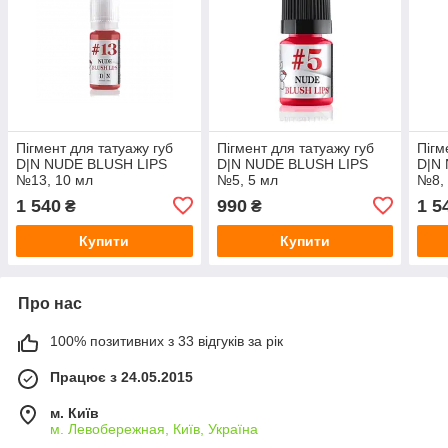
Пігмент для татуажу губ
Пігмент для татуажу губ
Пігм
D|N NUDE BLUSH LIPS
D|N NUDE BLUSH LIPS
D|N
№13, 10 мл
№5, 5 мл
№8, 
1 540
990
1 5
₴
₴
Купити
Купити
Про нас
100% позитивних з 33 відгуків за рік
Працює з 24.05.2015
м. Київ
м. Левобережная, Київ, Україна