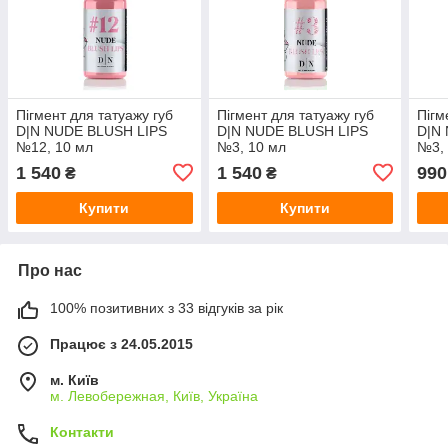
Пігмент для татуажу губ
Пігмент для татуажу губ
Пігм
D|N NUDE BLUSH LIPS
D|N NUDE BLUSH LIPS
D|N
№12, 10 мл
№3, 10 мл
№3, 
1 540
1 540
990
₴
₴
Купити
Купити
Про нас
100% позитивних з 33 відгуків за рік
Працює з 24.05.2015
м. Київ
м. Левобережная, Київ, Україна
Контакти