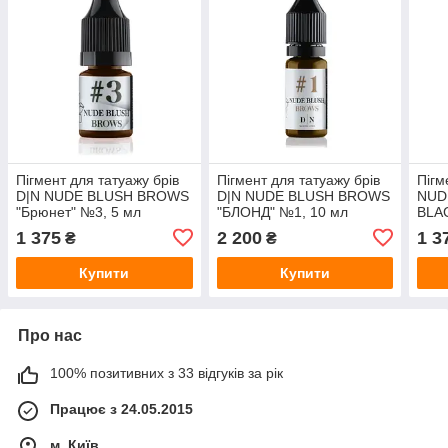
Пігмент для татуажу брів
Пігмент для татуажу брів
Пігм
D|N NUDE BLUSH BROWS
D|N NUDE BLUSH BROWS
NUD
"Брюнет" №3, 5 мл
"БЛОНД" №1, 10 мл
BLAC
1 375
2 200
1 3
₴
₴
Купити
Купити
Про нас
100% позитивних з 33 відгуків за рік
Працює з 24.05.2015
м. Київ