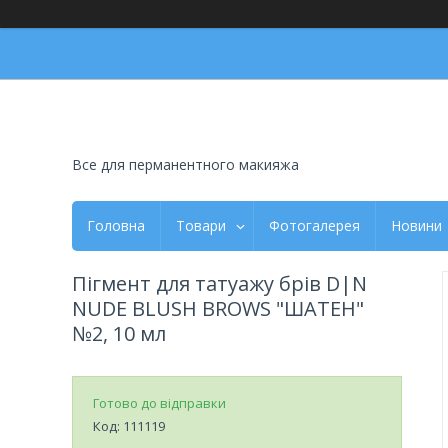
Все для перманентного макияжа
Головна
Товари
Фотогалерея
Новини
Пігмент для татуажу брів D|N
NUDE BLUSH BROWS "ШАТЕН"
№2, 10 мл
Готово до відправки
Код:
111119