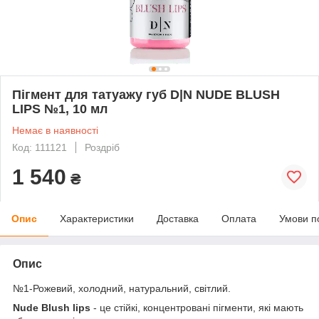
Пігмент для татуажу губ D|N NUDE BLUSH
LIPS №1, 10 мл
Немає в наявності
Код: 111121
Роздріб
1 540
₴
Опис
Характеристики
Доставка
Оплата
Умови п
Опис
№1-Рожевий, холодний, натуральний, світлий.
Nude Blush lips
- це стійкі, концентровані пігменти, які мають