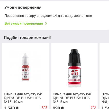
Умови повернення
Повернення товару впродовж 14 днів за домовленістю
Всі умови повернення
Подібні товари компанії
Пігмент для татуажу губ
Пігмент для татуажу губ
Пігм
D|N NUDE BLUSH LIPS
D|N NUDE BLUSH LIPS
D|N
№13, 10 мл
№5, 5 мл
№8, 
1 540
990
1 5
₴
₴