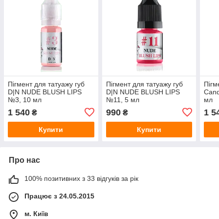
Пігмент для татуажу губ
Пігмент для татуажу губ
Пігм
D|N NUDE BLUSH LIPS
D|N NUDE BLUSH LIPS
Cand
№3, 10 мл
№11, 5 мл
мл
1 540
990
1 5
₴
₴
Купити
Купити
Про нас
100% позитивних з 33 відгуків за рік
Працює з 24.05.2015
м. Київ