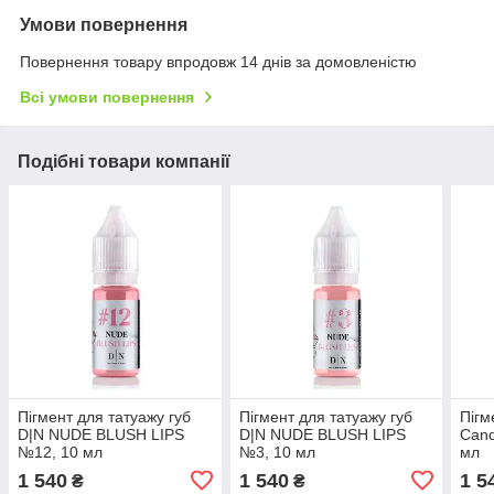
Умови повернення
Повернення товару впродовж 14 днів за домовленістю
Всі умови повернення
Подібні товари компанії
Пігмент для татуажу губ
Пігмент для татуажу губ
Пігм
D|N NUDE BLUSH LIPS
D|N NUDE BLUSH LIPS
Cand
№12, 10 мл
№3, 10 мл
мл
1 540
1 540
1 5
₴
₴