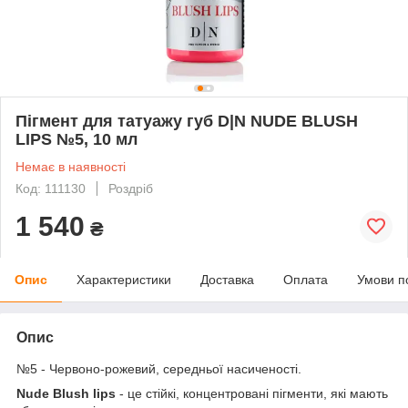
Пігмент для татуажу губ D|N NUDE BLUSH
LIPS №5, 10 мл
Немає в наявності
Код: 111130
Роздріб
1 540
₴
Опис
Характеристики
Доставка
Оплата
Умови п
Опис
№5 - Червоно-рожевий, середньої насиченості.
Nude Blush lips
- це стійкі, концентровані пігменти, які мають