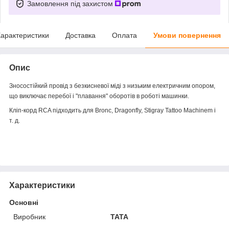
Замовлення під захистом
арактеристики
Доставка
Оплата
Умови повернення
Опис
Зносостійкий провід з безкисневої міді з низьким електричним опором,
що виключає перебої і "плавання" оборотів в роботі машинки.
Кліп-корд RCA підходить для Bronc, Dragonfly, Stigray Tattoo Machinem і
т. д.
Характеристики
Основні
Виробник
TATA